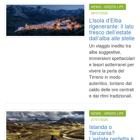
NEWS - GREEN LIFE
28/07/2026
L’Isola d’Elba
rigenerante: il lato
fresco dell’estate
dall’alba alle stelle
Un viaggio inedito tra
albe suggestive,
immersioni spettacolari
e tesori sotterranei per
vivere la perla del
Tirreno in modo
autentico, lontano dal
caldo delle ore centrali
e dai ritmi tradizionali.
NEWS - GREEN LIFE
27/07/2026
Islanda o
Tanzania?
L'estate perfetta è