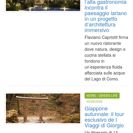
l’alta gastronomia
incontra il
paesaggio lariano
in un progetto
d’architettura
immersivo
Flaviano Capriotti firma
un nuovo ristorante
dove natura, design e
cucina stellata si
fondono in
un’esperienza fluida
affacciata sulle acque
del Lago di Como.
NEWS - GREEN LIFE
03/08/2026
Giappone
autunnale: il tour
esclusivo de I
Viaggi di Giorgio
Un itinerario di 13