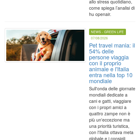
allo stress quotidiano,
come spiega l’analisi di
hu openair.
NEWS - GREEN LIFE
07/08/2026
Pet travel mania: il
54% delle
persone viaggia
con il proprio
animale e l'Italia
entra nella top 10
mondiale
Sull'onda delle giornate
mondiali dedicate a
cani e gatti, viaggiare
con i propri amici a
quattro zampe non è
più un'eccezione ma
una priorità turistica,
con l'Italia ottava meta
globale e i consigli