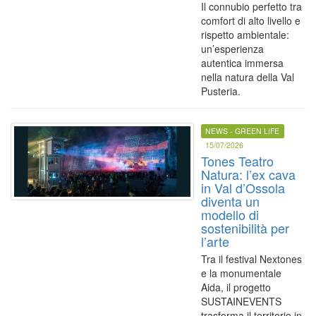
Il connubio perfetto tra
comfort di alto livello e
rispetto ambientale:
un’esperienza
autentica immersa
nella natura della Val
Pusteria.
NEWS - GREEN LIFE
15/07/2026
Tones Teatro
Natura: l’ex cava
in Val d’Ossola
diventa un
modello di
sostenibilità per
l’arte
Tra il festival Nextones
e la monumentale
Aida, il progetto
SUSTAINEVENTS
trasforma il territorio in