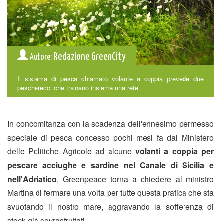
Redazione GreenCity
Autore:
Il sistema di pesca chiamato volante a coppia prevede due
pescherecci che trainano insieme una rete.
In concomitanza con la scadenza dell'ennesimo permesso
speciale di pesca concesso pochi mesi fa dal Ministero
delle Politiche Agricole ad alcune
volanti a coppia per
pescare acciughe e sardine nel Canale di Sicilia e
nell'Adriatico
, Greenpeace torna a chiedere al ministro
Martina di fermare una volta per tutte questa pratica che sta
svuotando il nostro mare, aggravando la sofferenza di
stock già sovrasfruttati.