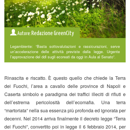
Redazione GreenCity
Autore:
Legambiente: “Basta sottovalutazioni e rassicurazioni, serve
un’accelerazione delle attività previste dalla legge. Urgente
l’approvazione del ddl sugli ecoreati da oggi in Aula al Senato”.
Rinascita e riscatto. È questo quello che chiede la Terra
dei Fuochi, l’area a cavallo delle province di Napoli e
Caserta simbolo e paradigma dei traffici illeciti di rifiuti e
dell’estrema pericolosità dell’ecomafia. Una terra
“martoriata” nella sua essenza più profonda ed ignorata per
decenni. Nel 2014 arriva finalmente il decreto legge “Terra
dei Fuochi”, convertito poi in legge il 6 febbraio 2014, per