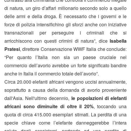
di natura, un giro d’affari milionario secondo solo a quello
delle armi e della droga. È necessario che i governi e le
forze di polizia intensifichino gli sforzi anche con iniziative
transnazionali per perseguire i criminali che si
arricchiscono con questi crimini di natura”, dice
Isabella
Pratesi
, direttore Conservazione WWF Italia che conclude:
“Per quanto l’Italia non sia un paese cruciale nel
commercio dell’avorio
avrebbe un forte significato bandire
anche in Italia il commercio totale dell’avorio”.
Circa 20.000 elefanti africani vengono uccisi annualmente,
soprattutto a causa della domanda di avorio proveniente
dall'Asia. Nell'ultimo decennio,
le popolazioni di elefanti
africani sono diminuite di oltre il 20%
, toccando una
quota di circa 415.000 esemplari stimati. La perdita di una
specie chiave come l’elefante danneggerebbe l’intera
salute degli ecosistemi, portando ad una perdita di