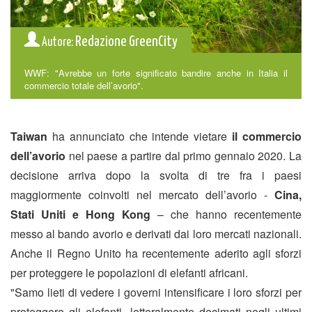
Redazione GreenCity
Autore:
WWF: "Avrebbe un forte significato bandire anche in Italia il
commercio totale dell’avorio".
Taiwan
ha annunciato che intende vietare
il commercio
dell’avorio
nel paese a partire dal primo gennaio 2020. La
decisione arriva dopo la svolta di tre fra i paesi
maggiormente coinvolti nel mercato dell’avorio -
Cina,
Stati Uniti e Hong Kong
– che hanno recentemente
messo al bando avorio e derivati dai loro mercati nazionali.
Anche il Regno Unito ha recentemente aderito agli sforzi
per proteggere le popolazioni di elefanti africani.
"Samo lieti di vedere i governi intensificare i loro sforzi per
proteggere gli elefanti, letteralmente decimati negli ultimi