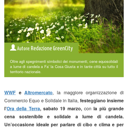
Redazione GreenCity
Autore:
Oltre agli spegnimenti simbolici dei monumenti, cene equosolidali
a lume di candela a Fa’ la Cosa Giusta e in tante città su tutto il
territorio nazionale.
WWF
e
Altromercato
, la maggiore organizzazione di
Commercio Equo e Solidale in Italia,
festeggiano insieme
l’
Ora della Terra
, sabato 19 marzo,
con
la più grande
cena sostenibile e solidale a lume di candela.
Un’occasione ideale per parlare di cibo e clima e per