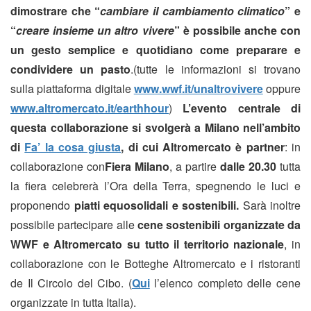
dimostrare che “
cambiare il cambiamento climatico
” e
“
creare insieme un altro vivere
” è possibile anche con
un gesto semplice e quotidiano come preparare e
condividere un pasto
.(tutte le informazioni si trovano
sulla piattaforma digitale
www.wwf.it/unaltrovivere
oppure
www.altromercato.it/earthhour
)
L’evento centrale di
questa collaborazione si svolgerà a Milano nell’ambito
di
Fa’ la cosa giusta
, di cui Altromercato è partner
: in
collaborazione con
Fiera Milano
, a partire
dalle 20.30
tutta
la fiera celebrerà l’Ora della Terra, spegnendo le luci e
proponendo
piatti equosolidali e sostenibili.
Sarà inoltre
possibile partecipare alle
cene sostenibili organizzate da
WWF e Altromercato su tutto il territorio nazionale
, in
collaborazione con le Botteghe Altromercato e i ristoranti
de Il Circolo del Cibo. (
Qui
l’elenco completo delle cene
organizzate in tutta Italia).