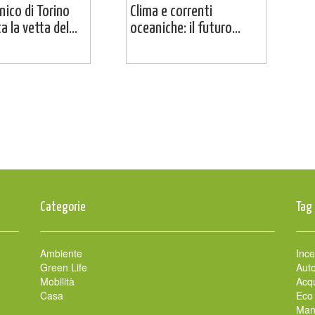
cnico di Torino
Clima e correnti
 la vetta del...
oceaniche: il futuro...
Categorie
Tag
Ambiente
Ince
Green Life
Auto
Mobilità
Acqu
Casa
Eco
Man