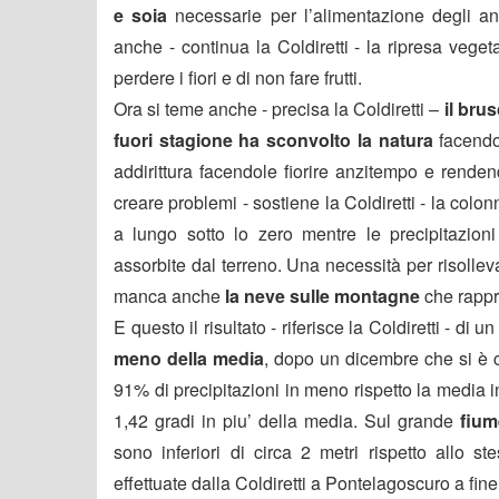
e soia
necessarie per l’alimentazione degli a
anche - continua la Coldiretti - la ripresa vege
perdere i fiori e di non fare frutti.
Ora si teme anche - precisa la Coldiretti –
il bru
fuori stagione ha sconvolto la natura
facendo 
addirittura facendole fiorire anzitempo e rende
creare problemi - sostiene la Coldiretti - la co
a lungo sotto lo zero mentre le precipitazio
assorbite dal terreno. Una necessità per risollev
manca anche
la neve sulle montagne
che rappr
E questo il risultato - riferisce la Coldiretti - d
meno della media
, dopo un dicembre che si è 
91% di precipitazioni in meno rispetto la media i
1,42 gradi in piu’ della media. Sul grande
fium
sono inferiori di circa 2 metri rispetto allo s
effettuate dalla Coldiretti a Pontelagoscuro a fin