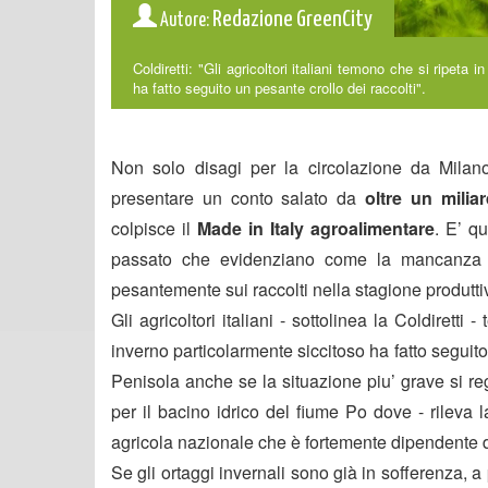
Redazione GreenCity
Autore:
Coldiretti: "Gli agricoltori italiani temono che si ripet
ha fatto seguito un pesante crollo dei raccolti".
Non solo disagi per la circolazione da Milano
presentare un conto salato da
oltre un milia
colpisce il
Made in Italy agroalimentare
. E’ q
passato che evidenziano come la mancanza di
pesantemente sui raccolti nella stagione produtti
Gli agricoltori italiani - sottolinea la Coldiret
inverno particolarmente siccitoso ha fatto seguito 
Penisola anche se la situazione piu’ grave si re
per il bacino idrico del fiume Po dove - rileva l
agricola nazionale che è fortemente dipendente da
Se gli ortaggi invernali sono già in sofferenza, a