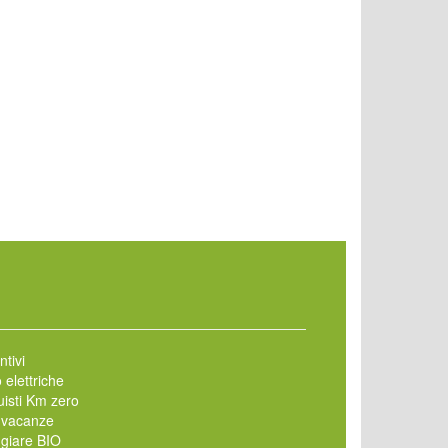
ntivi
 elettriche
isti Km zero
 vacanze
giare BIO