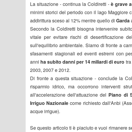
La situazione - continua la Coldiretti -
è grave a
minimi storici del periodo con il lago Maggiore
addirittura sceso al 12% mentre quello di
Garda
Secondo la Coldiretti bisogna intervenire subit
vitale per evitare rischi di desertificazione d
sull'equilibrio ambientale. Siamo di fronte a ca
sfasamenti stagionali ed eventi estremi con pesan
anni
ha subito danni per 14 miliardi di euro
tra
2003, 2007 e 2012.
Di fronte a questa situazione - conclude la Cold
risparmio idrico, ma occorrono interventi stru
all'accelerazione dell'attuazione del
Piano di 
Irriguo Nazionale
come richiesto dall'Anbi (Asso
acque irrigue).
Se questo articolo ti è piaciuto e vuoi rimanere 