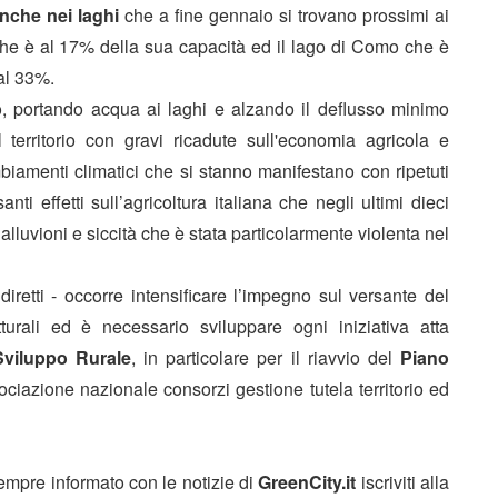
nche nei laghi
che a fine gennaio si trovano prossimi ai
 che è al 17% della sua capacità ed il lago di Como che è
al 33%.
o, portando acqua ai laghi e alzando il deflusso minimo
el territorio con gravi ricadute sull'economia agricola e
mbiamenti climatici che si stanno manifestano con ripetuti
ti effetti sull’agricoltura italiana che negli ultimi dieci
 alluvioni e siccità che è stata particolarmente violenta nel
iretti - occorre intensificare l’impegno sul versante del
tturali ed è necessario sviluppare ogni iniziativa atta
Sviluppo Rurale
, in particolare per il riavvio del
Piano
ciazione nazionale consorzi gestione tutela territorio ed
sempre informato con le notizie di
GreenCity.it
iscriviti alla