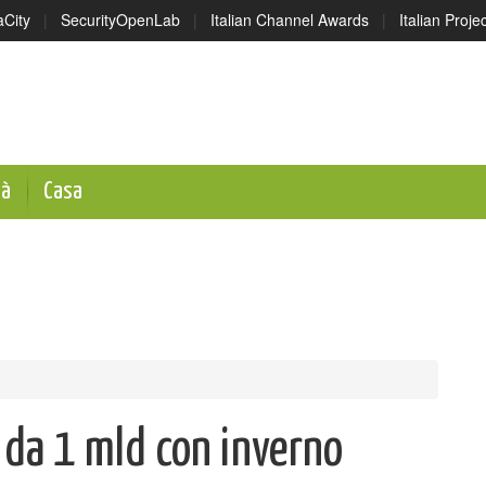
aCity
|
SecurityOpenLab
|
Italian Channel Awards
|
Italian Proj
tà
Casa
o da 1 mld con inverno