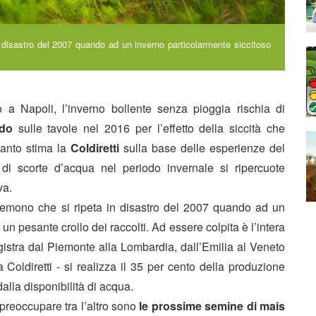
a in disastro del 2007 quando ad un inverno particolarmente siccitoso
 a Napoli, l’inverno bollente senza pioggia rischia di
rdo
sulle tavole nel 2016 per l’effetto della siccità che
uanto stima la
Coldiretti
sulla base delle esperienze del
 scorte d’acqua nel periodo invernale si ripercuote
va.
ti - temono che si ripeta in disastro del 2007 quando ad un
un pesante crollo dei raccolti. Ad essere colpita è l’intera
gistra dal Piemonte alla Lombardia, dall’Emilia al Veneto
a Coldiretti - si realizza il 35 per cento della produzione
lla disponibilità di acqua.
 preoccupare tra l’altro sono
le prossime semine di mais