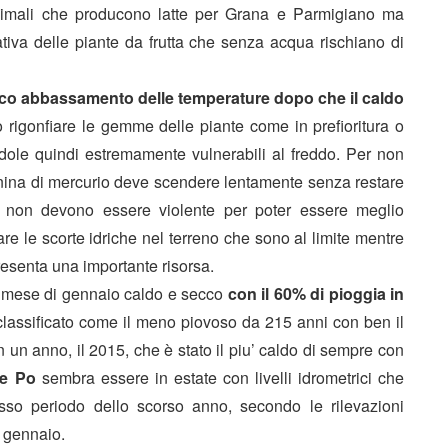
nimali che producono latte per Grana e Parmigiano ma
tativa delle piante da frutta che senza acqua rischiano di
sco abbassamento delle temperature dopo che il caldo
rigonfiare le gemme delle piante come in prefioritura o
ndole quindi estremamente vulnerabili al freddo. Per non
lonnina di mercurio deve scendere lentamente senza restare
ni non devono essere violente per poter essere meglio
are le scorte idriche nel terreno che sono al limite mentre
esenta una importante risorsa.
i un mese di gennaio caldo e secco
con il 60% di pioggia in
classificato come il meno piovoso da 215 anni con ben il
n un anno, il 2015, che è stato il piu’ caldo di sempre con
e Po
sembra essere in estate con livelli idrometrici che
tesso periodo dello scorso anno, secondo le rilevazioni
e gennaio.