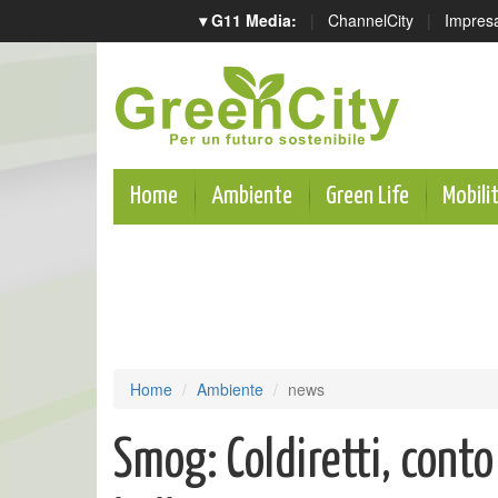
▾ G11 Media:
|
ChannelCity
|
Impres
Home
Ambiente
Green Life
Mobili
Home
Ambiente
news
Smog: Coldiretti, cont