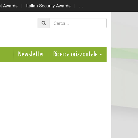
ect Awards
|
Italian Security Awards
|
...
Newsletter
Ricerca orizzontale