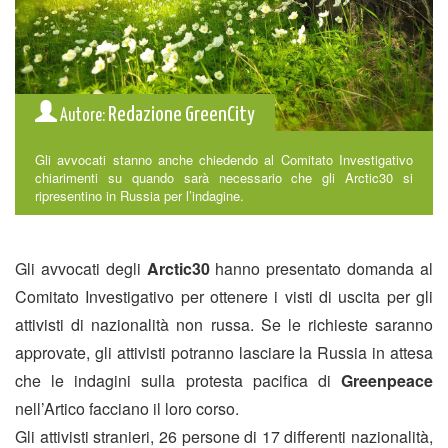
Redazione GreenCity
Autore:
Gli avvocati stanno anche chiedendo al Comitato Investigativo
chiarimenti su quando sarà necessario che gli Arctic30 si
ripresentino in Russia per l’indagine.
Gli avvocati degli
Arctic30
hanno presentato domanda al
Comitato Investigativo per ottenere i visti di uscita per gli
attivisti di nazionalità non russa. Se le richieste saranno
approvate, gli attivisti potranno lasciare la Russia in attesa
che le indagini sulla protesta pacifica di
Greenpeace
nell’Artico facciano il loro corso.
Gli attivisti stranieri, 26 persone di 17 differenti nazionalità,