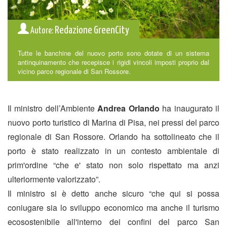
Redazione GreenCity
Autore:
Tutte le banchine del nuovo porto sono dotate di un sistema
antinquinamento che recepisce i rigidi vincoli imposti proprio dal
vicino parco regionale di San Rossore.
Il ministro dell’Ambiente
Andrea Orlando
ha inaugurato il
nuovo porto turistico di Marina di Pisa, nei pressi del parco
regionale di San Rossore. Orlando ha sottolineato che il
porto è stato realizzato in un contesto ambientale di
prim'ordine “che e' stato non solo rispettato ma anzi
ulteriormente valorizzato”.
Il ministro si è detto anche sicuro “che qui si possa
coniugare sia lo sviluppo economico ma anche il turismo
ecosostenibile all'interno dei confini del parco San