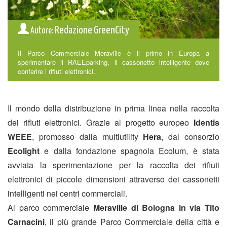
Redazione GreenCity
Autore:
Il Parco Commerciale Meraville è il primo in Europa a
sperimentare il RAEEparking, il cassonetto intelligente dove
conferire i rifiuti elettronici.
Il mondo della distribuzione in prima linea nella raccolta
dei rifiuti elettronici. Grazie al progetto europeo
Identis
WEEE
, promosso dalla multiutility
Hera
, dal consorzio
Ecolight
e dalla fondazione spagnola Ecolum, è stata
avviata la sperimentazione per la raccolta dei rifiuti
elettronici di piccole dimensioni attraverso dei cassonetti
intelligenti nei centri commerciali.
Al parco commerciale
Meraville di Bologna in via Tito
Carnacini
, il più grande Parco Commerciale della città e