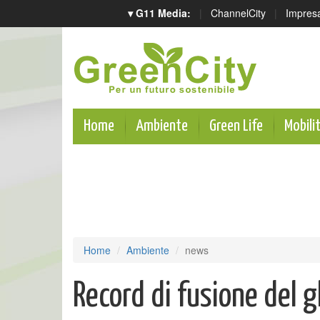
▾ G11 Media:
|
ChannelCity
|
Impres
Home
Ambiente
Green Life
Mobili
Home
Ambiente
news
Record di fusione del g