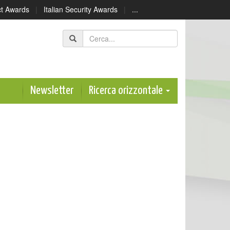
ect Awards
|
Italian Security Awards
|
...
Newsletter
Ricerca orizzontale