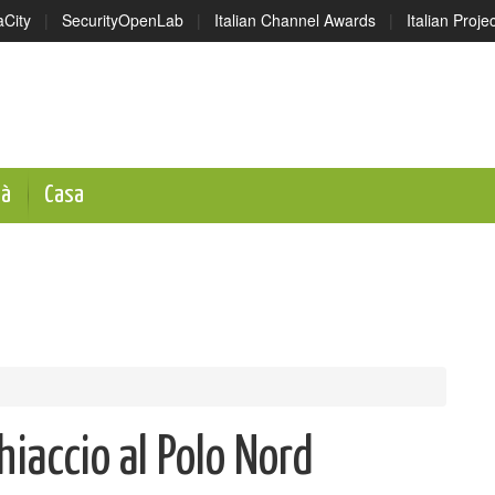
aCity
|
SecurityOpenLab
|
Italian Channel Awards
|
Italian Proj
tà
Casa
hiaccio al Polo Nord