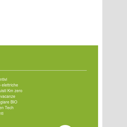
ntivi
 elettriche
isti Km zero
 vacanze
giare BIO
en Tech
ti