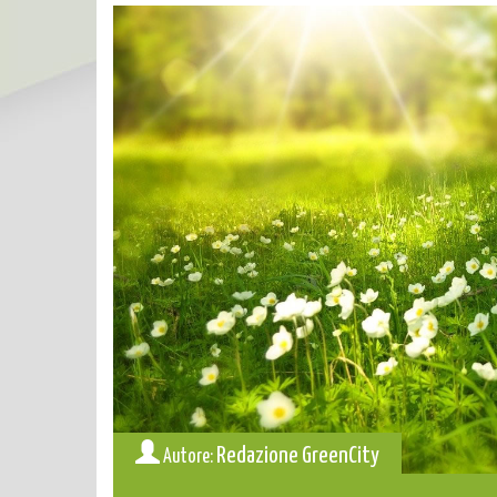
Redazione GreenCity
Autore: