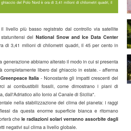
ghiaccio del Polo Nord è ora di 3,41 milioni di chilometri quadri, il
l livello più basso registrato dal controllo via satellite
 statunitensi del
National Snow and Ice Data Center
a di 3,41 milioni di chilometri quadri, il 45 per cento in
 generazione abbiamo alterato il modo in cui si presenta
rà completamente libero dal ghiaccio in estate. - afferma
i
Greenpeace Italia
- Nonostante gli impatti crescenti del
ci ai combustibili fossili, come dimostrano i piani di
a, dall'Adriatico allo Ionio al Canale di Sicilia".
ntale nella stabilizzazione del clima del pianeta: i raggi
flessi da questa enorme superficie bianca e ritornano
orterà che
le radiazioni solari verranno assorbite dagli
ti negativi sul clima a livello globale.