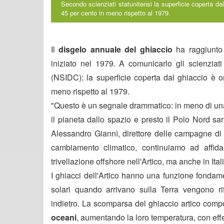
Secondo scienziati statunitensi la superficie coperta dal 
45 per cento in meno rispetto al 1979.
Il
disgelo annuale del ghiaccio
ha raggiunto i
iniziato nel 1979. A comunicarlo gli scienziati
(NSIDC): la superficie coperta dal ghiaccio è or
meno rispetto al 1979.
"Questo è un segnale drammatico: in meno di una
il pianeta dallo spazio e presto il Polo Nord sa
Alessandro Giannì, direttore delle campagne d
cambiamento climatico, continuiamo ad affidar
trivellazione offshore nell'Artico, ma anche in Itali
I ghiacci dell'Artico hanno una funzione fondame
solari quando arrivano sulla Terra vengono ri
indietro. La scomparsa del ghiaccio artico comp
oceani
, aumentando la loro temperatura, con effet