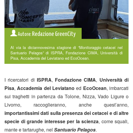
Redazione GreenCity
Autore:
Al via la diciannovesima stagione di “Monitoraggio cetacei nel
Santuario Pelagos” di ISPRA, Fondazione CIMA, Università di
Pisa, Accademia del Leviatano ed EcoOcean.
I ricercatori di
ISPRA
,
Fondazione CIMA
,
Università di
Pisa
,
Accademia del Leviatano
ed
EcoOcean
, imbarcati
sui traghetti in partenza da Tolone, Nizza, Vado Ligure o
Livorno, raccoglieranno, anche quest’anno,
importantissimi dati sulla presenza dei cetacei e di altre
specie di grande interesse per la scienza
, come squali,
mante e tartarughe, nel
Santuario Pelagos
.