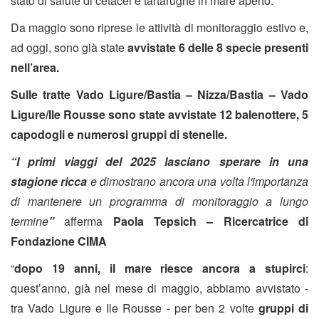
stato di salute di cetacei e tartarughe in mare aperto.
Da maggio sono riprese le attività di monitoraggio estivo e,
ad oggi, sono già state
avvistate 6 delle 8 specie presenti
nell’area.
Sulle tratte Vado Ligure/Bastia – Nizza/Bastia – Vado
Ligure/Ile Rousse sono state avvistate 12 balenottere, 5
capodogli e numerosi gruppi di stenelle.
“I primi viaggi del 2025 lasciano sperare in una
stagione ricca
e dimostrano ancora una volta l'importanza
di mantenere un programma di monitoraggio a lungo
termine
”
afferma
Paola Tepsich – Ricercatrice di
Fondazione CIMA
“
dopo 19 anni, il mare riesce ancora a stupirci
:
quest’anno, già nel mese di maggio, abbiamo avvistato -
tra Vado Ligure e Ile Rousse - per ben 2 volte
gruppi di