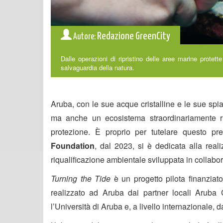
Redazione GreenCity
Autore:
Dalle operazioni di ripristino delle aree marine protet
salvaguardia della natura.
Aruba, con le sue acque cristalline e le sue sp
ma anche un ecosistema straordinariamente ri
protezione. È proprio per tutelare questo pr
Foundation
, dal 2023, si è dedicata alla real
riqualificazione ambientale sviluppata in collabo
Turning the Tide
è un progetto pilota finanz
realizzato ad Aruba dai partner locali Aruba
l’Università di Aruba e, a livello internazionale