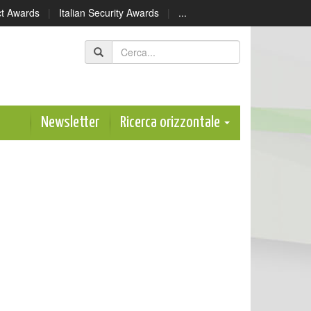
ect Awards
|
Italian Security Awards
|
...
Newsletter
Ricerca orizzontale