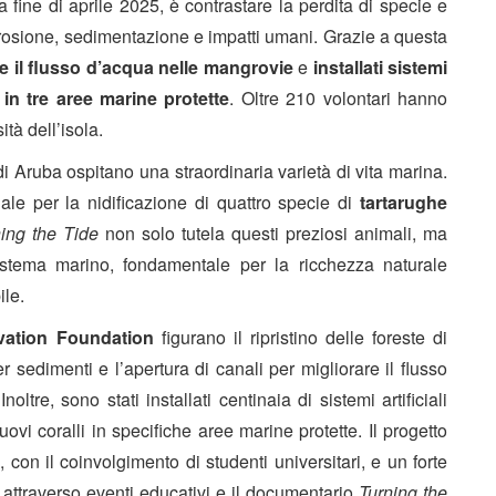
 fine di aprile 2025, è contrastare la perdita di specie e
 erosione, sedimentazione e impatti umani. Grazie a questa
re il flusso d’acqua nelle mangrovie
e
installati sistemi
lo in tre aree marine protette
. Oltre 210 volontari hanno
ità dell’isola.
i Aruba ospitano una straordinaria varietà di vita marina.
le per la nidificazione di quattro specie di
tartarughe
ing the Tide
non solo tutela questi preziosi animali, ma
osistema marino, fondamentale per la ricchezza naturale
ile.
ervation Foundation
figurano il ripristino delle foreste di
 sedimenti e l’apertura di canali per migliorare il flusso
re, sono stati installati centinaia di sistemi artificiali
i coralli in specifiche aree marine protette. Il progetto
, con il coinvolgimento di studenti universitari, e un forte
attraverso eventi educativi e il documentario
Turning the