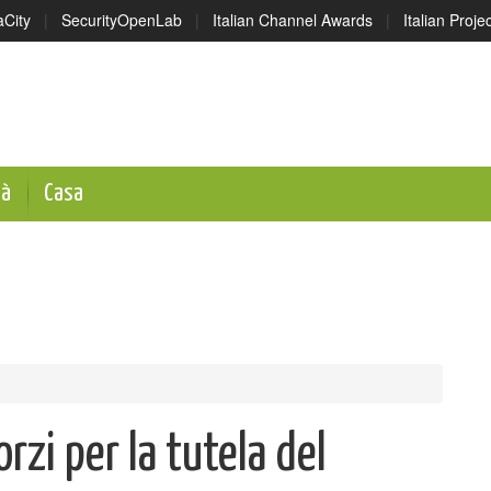
aCity
|
SecurityOpenLab
|
Italian Channel Awards
|
Italian Proj
tà
Casa
orzi per la tutela del