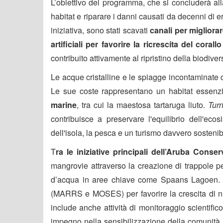
L’obiettivo del programma, che si concluderà alla
habitat e riparare i danni causati da decenni di
iniziativa, sono stati scavati
canali per migliora
artificiali per favorire la ricrescita del coral
contribuito attivamente al ripristino della biodivers
Le acque cristalline e le spiagge incontaminate d
Le sue coste rappresentano un habitat essenzia
marine
, tra cui la maestosa tartaruga liuto.
Turn
contribuisce a preservare l'equilibrio dell'ec
dell'isola, la pesca e un turismo davvero sostenib
T
ra le iniziative principali dell’Aruba Cons
mangrovie attraverso la creazione di trappole per
d’acqua in aree chiave come Spaans Lagoen. Inolt
(MARRS e MOSES) per favorire la crescita di nuov
include anche attività di monitoraggio scientifico
impegno nella sensibilizzazione della comunità, 