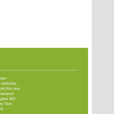
ntivi
 elettriche
isti Km zero
 vacanze
giare BIO
en Tech
ti