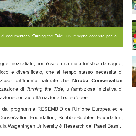
te al documentario “Turning the Tide”: un impegno concreto per la
iagge mozzafiato, non è solo una meta turistica da sogno,
cco e diversificato, che al tempo stesso necessita di
ezioso patrimonio naturale che l
'Aruba Conservation
izzazione di
Turning the Tide
, un’ambiziosa iniziativa di
razione con autorità nazionali ed europee.
iato dal programma RESEMBID dell’Unione Europea ed è
 Conservation Foundation, ScubbleBubbles Foundation,
, dalla Wageningen University & Research dei Paesi Bassi.