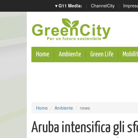
▾ G11 Media:
|
ChannelCity
|
Impres
Home
Ambiente
Green Life
Mobili
Home
Ambiente
news
Aruba intensifica gli sf