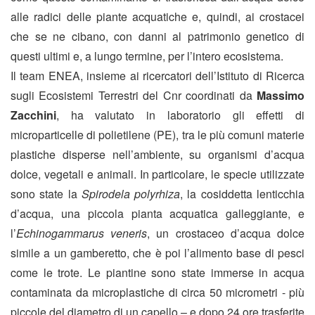
alle radici delle piante acquatiche e, quindi, ai crostacei
che se ne cibano, con danni al patrimonio genetico di
questi ultimi e, a lungo termine, per l’intero ecosistema.
Il team ENEA, insieme ai ricercatori dell’Istituto di Ricerca
sugli Ecosistemi Terrestri del Cnr coordinati da
Massimo
Zacchini
, ha valutato in laboratorio gli effetti di
microparticelle di polietilene (PE), tra le più comuni materie
plastiche disperse nell’ambiente, su organismi d’acqua
dolce, vegetali e animali. In particolare, le specie utilizzate
sono state la
Spirodela polyrhiza
, la cosiddetta lenticchia
d’acqua, una piccola pianta acquatica galleggiante, e
l’
Echinogammarus veneris
, un crostaceo d’acqua dolce
simile a un gamberetto, che è poi l’alimento base di pesci
come le trote. Le piantine sono state immerse in acqua
contaminata da microplastiche di circa 50 micrometri - più
piccole del diametro di un capello – e dopo 24 ore trasferite