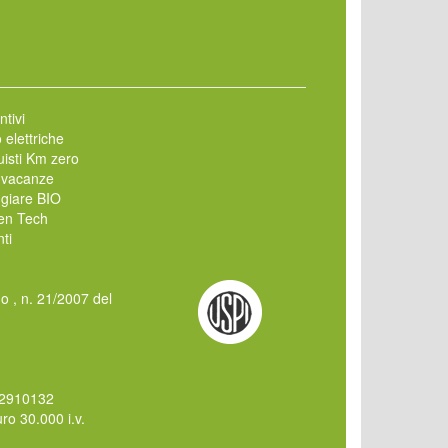
ntivi
 elettriche
isti Km zero
 vacanze
giare BIO
en Tech
ti
mo , n. 21/2007 del
62910132
o 30.000 i.v.