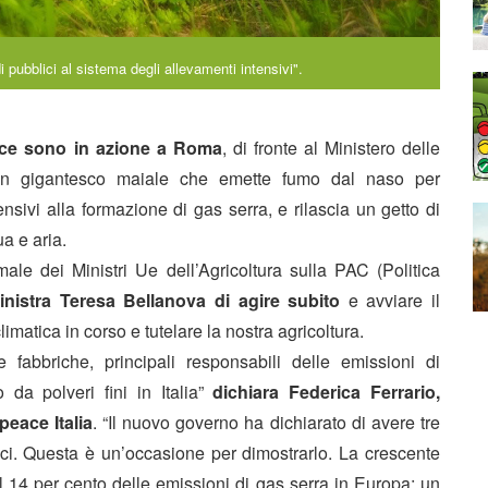
ubblici al sistema degli allevamenti intensivi".
eace sono in azione a Roma
, di fronte al Ministero delle
 un gigantesco maiale che emette fumo dal naso per
ensivi alla formazione di gas serra, e rilascia un getto di
a e aria.
male dei Ministri Ue dell’Agricoltura sulla PAC (Politica
nistra Teresa Bellanova di agire subito
e avviare il
limatica in corso e tutelare la nostra agricoltura.
 fabbriche, principali responsabili delle emissioni di
a polveri fini in Italia”
dichiara Federica Ferrario,
eace Italia
. “Il nuovo governo ha dichiarato di avere tre
atici. Questa è un’occasione per dimostrarlo. La crescente
l 14 per cento delle emissioni di gas serra in Europa; un