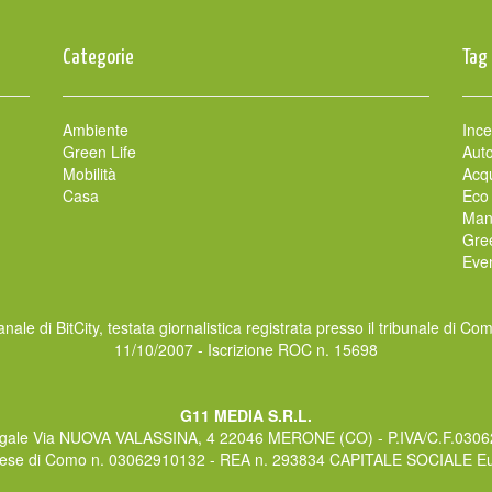
Categorie
Tag
Ambiente
Ince
Green Life
Auto
Mobilità
Acqu
Casa
Eco
Man
Gre
Even
nale di BitCity, testata giornalistica registrata presso il tribunale di Co
11/10/2007 - Iscrizione ROC n. 15698
G11 MEDIA S.R.L.
gale Via NUOVA VALASSINA, 4 22046 MERONE (CO) - P.IVA/C.F.030
rese di Como n. 03062910132 - REA n. 293834 CAPITALE SOCIALE Eur