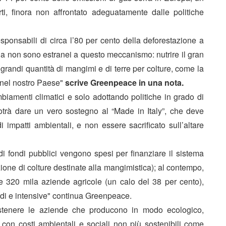
rti, finora non affrontato adeguatamente dalle politiche
esponsabili di circa l’80 per cento della deforestazione a
talia non sono estranei a questo meccanismo: nutrire il gran
grandi quantità di mangimi e di terre per colture, come la
 nel nostro Paese"
scrive Greenpeace in una nota.
ambiamenti climatici e solo adottando politiche in grado di
otrà dare un vero sostegno al “Made in Italy”, che deve
i impatti ambientali, e non essere sacrificato sull’altare
di fondi pubblici vengono spesi per finanziare il sistema
ione di colture destinate alla mangimistica); al contempo,
tre 320 mila aziende agricole (un calo del 38 per cento),
di e intensive" continua Greenpeace.
sostenere le aziende che producono in modo ecologico,
con costi ambientali e sociali non più sostenibili come