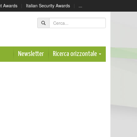
ect Awards
|
Italian Security Awards
|
...
Newsletter
Ricerca orizzontale