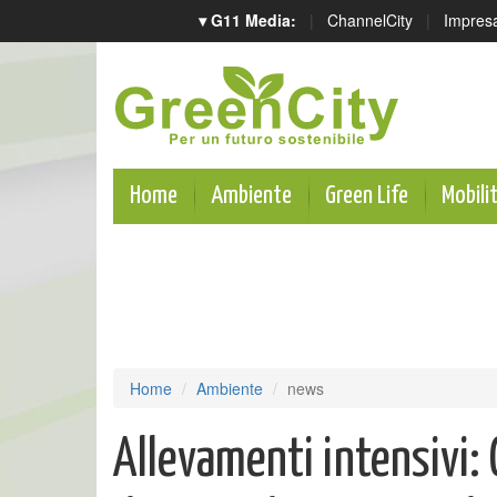
▾ G11 Media:
|
ChannelCity
|
Impres
Home
Ambiente
Green Life
Mobili
Home
Ambiente
news
Allevamenti intensivi: