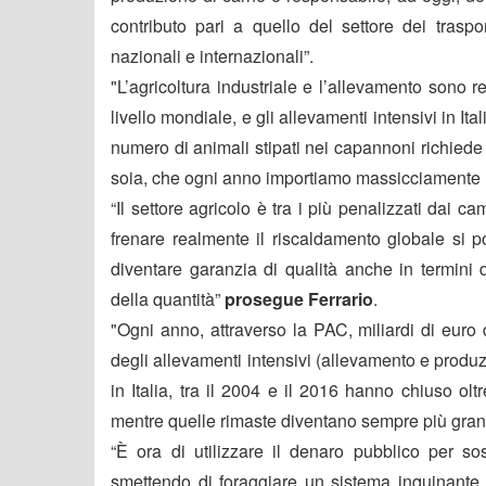
contributo pari a quello del settore dei traspo
nazionali e internazionali”.
"L’agricoltura industriale e l’allevamento sono r
livello mondiale, e gli allevamenti intensivi in I
numero di animali stipati nei capannoni richiede 
soia, che ogni anno importiamo massicciamente
“Il settore agricolo è tra i più penalizzati dai c
frenare realmente il riscaldamento globale si p
diventare garanzia di qualità anche in termini d
della quantità”
prosegue Ferrario
.
"Ogni anno, attraverso la PAC, miliardi di euro 
degli allevamenti intensivi (allevamento e produz
in Italia, tra il 2004 e il 2016 hanno chiuso ol
mentre quelle rimaste diventano sempre più gran
“È ora di utilizzare il denaro pubblico per 
smettendo di foraggiare un sistema inquinante, 