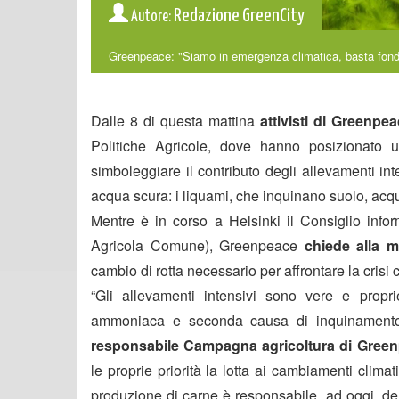
Redazione GreenCity
Autore:
Greenpeace: "Siamo in emergenza climatica, basta fondi p
Dalle 8 di questa mattina
attivisti di Greenp
Politiche Agricole, dove hanno posizionato
simboleggiare il contributo degli allevamenti int
acqua scura: i liquami, che inquinano suolo, acqu
Mentre è in corso a Helsinki il Consiglio infor
Agricola Comune), Greenpeace
chiede alla mi
cambio di rotta necessario per affrontare la crisi c
“Gli allevamenti intensivi sono vere e proprie
ammoniaca e seconda causa di inquinamento d
responsabile Campagna agricoltura di Greenp
le proprie priorità la lotta ai cambiamenti clim
produzione di carne è responsabile, ad oggi, de