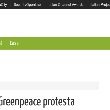
aCity
|
SecurityOpenLab
|
Italian Channel Awards
|
Italian Proj
tà
Casa
 Greenpeace protesta