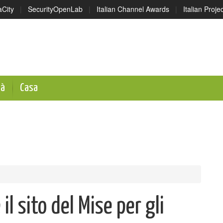
aCity
|
SecurityOpenLab
|
Italian Channel Awards
|
Italian Proj
tà
Casa
 il sito del Mise per gli