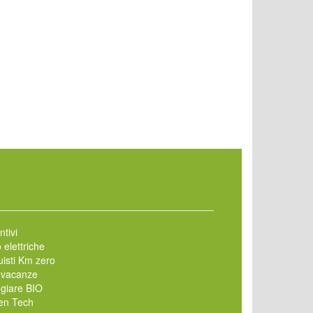
ntivi
 elettriche
isti Km zero
 vacanze
giare BIO
en Tech