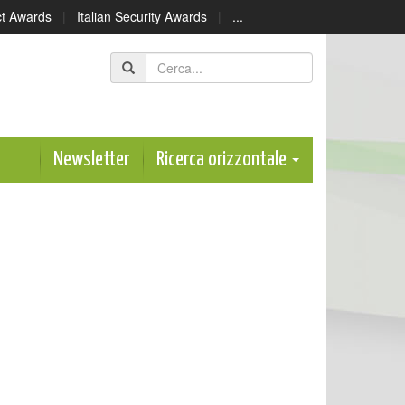
ect Awards
|
Italian Security Awards
|
...
Newsletter
Ricerca orizzontale