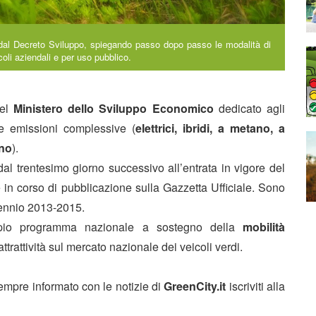
ta dal Decreto Sviluppo, spiegando passo dopo passo le modalità di
coli aziendali e per uso pubblico.
del
Ministero dello Sviluppo Economico
dedicato agli
sse emissioni complessive (
elettrici, ibridi, a metano, a
eno
).
dal trentesimo giorno successivo all’entrata in vigore del
è in corso di pubblicazione sulla Gazzetta Ufficiale. Sono
riennio 2013-2015.
mpio programma nazionale a sostegno della
mobilità
’attrattività sul mercato nazionale dei veicoli verdi.
sempre informato con le notizie di
GreenCity.it
iscriviti alla