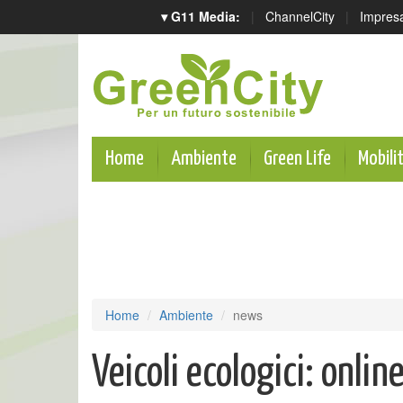
▾ G11 Media:
|
ChannelCity
|
Impres
Home
Ambiente
Green Life
Mobili
Home
Ambiente
news
Veicoli ecologici: online