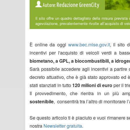
Redazione GreenCity
Autore:
Il sito offre un quadro dettagliato della misura previs
agevolazione, prevalentemente rivolte all’acquisto di vei
È online da oggi
www.bec.mise.gov.it
, il sito 
incentivi per l'acquisto di veicoli verdi a ba
biometano, a GPL, a biocombustibili, a idrog
Sarà possibile accedere agli incentivi a partire 
decreto attuativo, che è già stato approvato ed 
stati stanziati in tutto
120 milioni di euro
per il t
Il provvedimento, che rientra in un più a
sostenibile
, consentirà tra l’altro di monitorare l
Se questo articolo ti è piaciuto e vuoi rimanere 
nostra
Newsletter gratuita
.