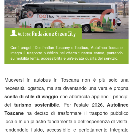
Redazione GreenCity
Autore:
Con i progetti Destination Tuscany e Tootbus, Autolinee Toscane
integra il trasporto pubblico nell'offerta turistica estiva, puntando
su mobilità lenta, accessibilità e un'elevata qualità del servizio.
Muoversi in autobus in Toscana non è più solo una
necessità logistica, ma sta diventando una vera e propria
scelta di stile di viaggio
che abbraccia appieno i principi
del
turismo sostenibile
. Per l'estate 2026,
Autolinee
Toscane
ha deciso di trasformare il trasporto pubblico
locale in un pilastro fondamentale dell'esperienza di visita,
rendendolo fluido, accessibile e perfettamente integrato