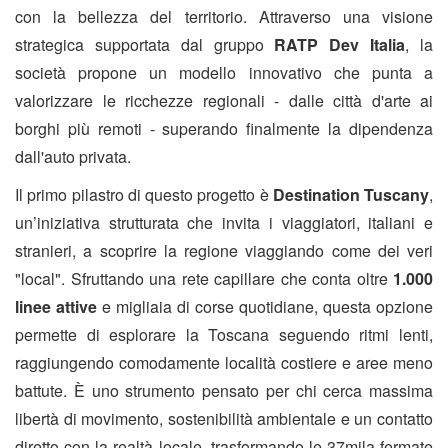
con la bellezza del territorio. Attraverso una visione
strategica supportata dal gruppo
RATP Dev Italia
, la
società propone un modello innovativo che punta a
valorizzare le ricchezze regionali - dalle città d'arte ai
borghi più remoti - superando finalmente la dipendenza
dall'auto privata.
Il primo pilastro di questo progetto è
Destination Tuscany
,
un’iniziativa strutturata che invita i viaggiatori, italiani e
stranieri, a scoprire la regione viaggiando come dei veri
"local". Sfruttando una rete capillare che conta oltre
1.000
linee attive
e migliaia di corse quotidiane, questa opzione
permette di esplorare la Toscana seguendo ritmi lenti,
raggiungendo comodamente località costiere e aree meno
battute. È uno strumento pensato per chi cerca massima
libertà di movimento, sostenibilità ambientale e un contatto
diretto con la realtà locale, trasformando le 37mila fermate