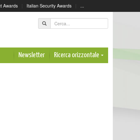
ect Awards
|
Italian Security Awards
|
...
Newsletter
Ricerca orizzontale