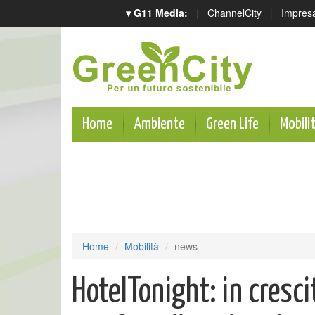
▾ G11 Media:
|
ChannelCity
|
Impres
Home
Ambiente
Green Life
Mobili
Home
Mobilità
news
HotelTonight: in crescit