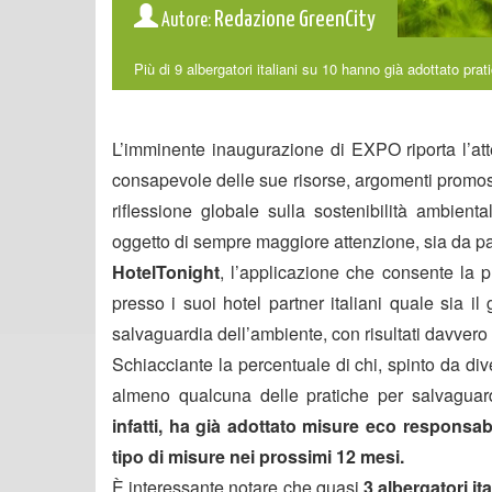
Redazione GreenCity
Autore:
Più di 9 albergatori italiani su 10 hanno già adottato pra
L’imminente inaugurazione di EXPO riporta l’att
consapevole delle sue risorse, argomenti promos
riflessione globale sulla sostenibilità ambient
oggetto di sempre maggiore attenzione, sia da parte
HotelTonight
, l’applicazione che consente la p
presso i suoi hotel partner italiani quale sia il
salvaguardia dell’ambiente, con risultati davvero 
Schiacciante la percentuale di chi, spinto da div
almeno qualcuna delle pratiche per salvaguar
infatti, ha già adottato misure eco responsa
tipo di misure nei prossimi 12 mesi.
È interessante notare che quasi
3 albergatori it