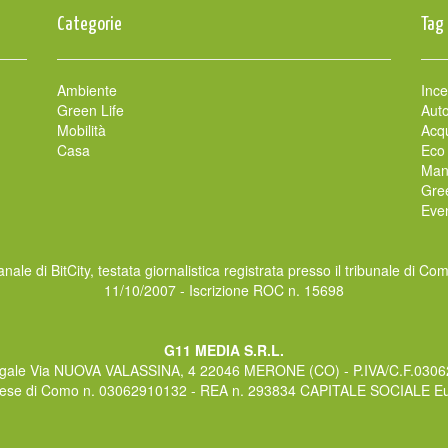
Categorie
Tag
Ambiente
Ince
Green Life
Auto
Mobilità
Acqu
Casa
Eco
Man
Gre
Even
nale di BitCity, testata giornalistica registrata presso il tribunale di Co
11/10/2007 - Iscrizione ROC n. 15698
G11 MEDIA S.R.L.
gale Via NUOVA VALASSINA, 4 22046 MERONE (CO) - P.IVA/C.F.030
rese di Como n. 03062910132 - REA n. 293834 CAPITALE SOCIALE Eur