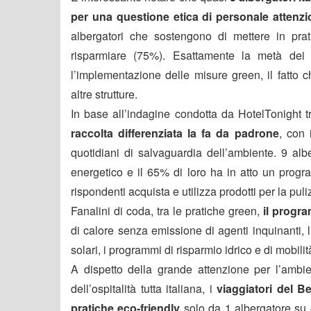
per una questione etica di personale attenzi
albergatori che sostengono di mettere in prat
risparmiare (75%). Esattamente la metà dei r
l’implementazione delle misure green, il fatto ch
altre strutture.
In base all’indagine condotta da HotelTonight tra
raccolta differenziata la fa da padrone
, con 
quotidiani di salvaguardia dell’ambiente. 9 alb
energetico e il 65% di loro ha in atto un progr
rispondenti acquista e utilizza prodotti per la puli
Fanalini di coda, tra le pratiche green,
il progra
di calore senza emissione di agenti inquinanti, l’
solari, i programmi di risparmio idrico e di mobili
A dispetto della grande attenzione per l’ambie
dell’ospitalità tutta italiana, i
viaggiatori del Be
pratiche eco-friendly
solo da 1 albergatore su 4