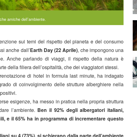
tiche amiche dell’ambiente.
enzione sui temi del rispetto del pianeta e del consumo
si anche dall’
Earth Day (22 Aprile)
, che impongono una
ale. Anche parlando di viaggi, il rispetto della natura è
 della filiera dell’ospitalità, che dei viaggiatori stessi.
renotazione di hotel in formula last minute, ha indagato
 grado di coinvolgimento delle strutture alberghiere nella
positivi.
erse esigenze, ha messo in pratica nella propria struttura
dare l’ambiente.
Ben il 92% degli albergatori italiani,
bili, e il 65% ha in programma di incrementare questo
aliani su 4 (73%), si schierano dalla parte dell’ambiente