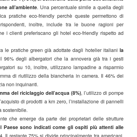
one all’ambiente
. Una percentuale simile a quella degli
ica pratiche eco-friendly perchè queste permettono di
ispondenti, inoltre, include tra le buone ragioni per
e i clienti preferiscano gli hotel eco-friendly rispetto ad
 le pratiche green già adottate dagli hotelier italiani
la
il 96% degli albergatori che la annovera già tra i gesti
ergatori su 10, inoltre, utilizzano lampadine a risparmio
amma di riutilizzo della biancheria in camera. Il 46% dei
zia non inquinanti.
mma del riciclaggio dell’acqua (8%)
, l’utilizzo di pompe
acquisto di prodotti a km zero, l’installazione di pannelli
tà sostenibile.
nte che emerge da parte dei proprietari delle strutture
l Paese sono indicati come gli ospiti più attenti alle
. Il restante 75% si divide principalmente tra americani,