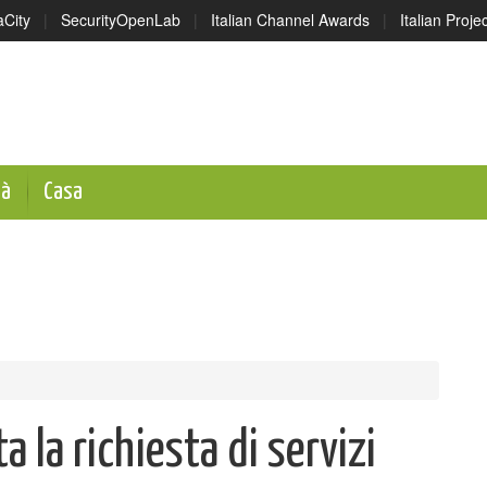
aCity
|
SecurityOpenLab
|
Italian Channel Awards
|
Italian Proj
tà
Casa
a la richiesta di servizi