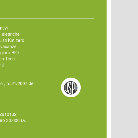
ntivi
 elettriche
isti Km zero
 vacanze
giare BIO
en Tech
ti
mo , n. 21/2007 del
62910132
o 30.000 i.v.