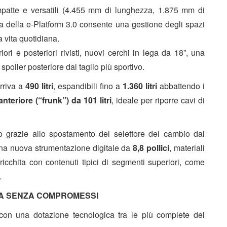
atte e versatili (4.455 mm di lunghezza, 1.875 mm di
ra della e-Platform 3.0 consente una gestione degli spazi
a vita quotidiana.
ori e posteriori rivisti, nuovi cerchi in lega da 18”, una
spoiler posteriore dal taglio più sportivo.
arriva a
490 litri
, espandibili fino a
1.360 litri
abbattendo i
nteriore (“frunk”) da 101 litri
, ideale per riporre cavi di
so grazie allo spostamento del selettore del cambio dal
 una nuova strumentazione digitale da
8,8 pollici
, materiali
ricchita con contenuti tipici di segmenti superiori, come
.
ZA SENZA COMPROMESSI
con una dotazione tecnologica tra le più complete del