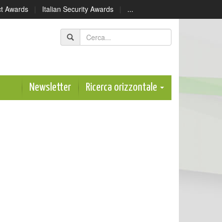
ect Awards
|
Italian Security Awards
|
...
Newsletter
Ricerca orizzontale