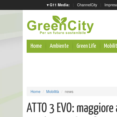
▾ G11 Media:
|
ChannelCity
|
Impres
Home
Ambiente
Green Life
Mobili
Home
Mobilità
news
ATTO 3 EVO: maggiore a