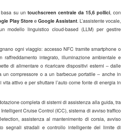
si basa su un
touchscreen centrale da 15,6 pollici
, con
gle Play Store
e
Google Assistant
. L’assistente vocale,
zza un modello linguistico cloud-based (LLM) per gestire
agnano ogni viaggio: accesso NFC tramite smartphone o
n raffreddamento integrato, illuminazione ambientale e
tte di alimentare o ricaricare dispositivi esterni – dalle
 a un compressore o a un barbecue portatile – anche in
vita attivo e per sfruttare l’auto come fonte di energia in
tazione completa di sistemi di assistenza alla guida, tra
Intelligent Cruise Control (ICC), sistema di avviso traffico
Detection, assistenza al mantenimento di corsia, avviso
o segnali stradali e controllo intelligente del limite di