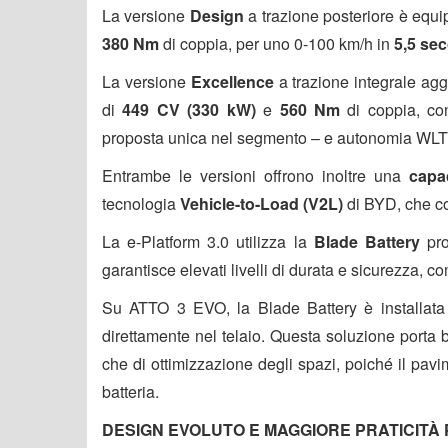
La versione
Design
a trazione posteriore è equ
380 Nm
di coppia, per uno 0-100 km/h in
5,5 se
La versione
Excellence
a trazione integrale ag
di
449 CV (330 kW)
e
560 Nm
di coppia, co
proposta unica nel segmento – e autonomia WL
Entrambe le versioni offrono inoltre una
capac
tecnologia
Vehicle-to-Load (V2L)
di BYD, che con
La e-Platform 3.0 utilizza la
Blade Battery
pro
garantisce elevati livelli di durata e sicurezza, 
Su ATTO 3 EVO, la Blade Battery è installata
direttamente nel telaio. Questa soluzione porta be
che di ottimizzazione degli spazi, poiché il pavi
batteria.
DESIGN EVOLUTO E MAGGIORE PRATICITÀ PE