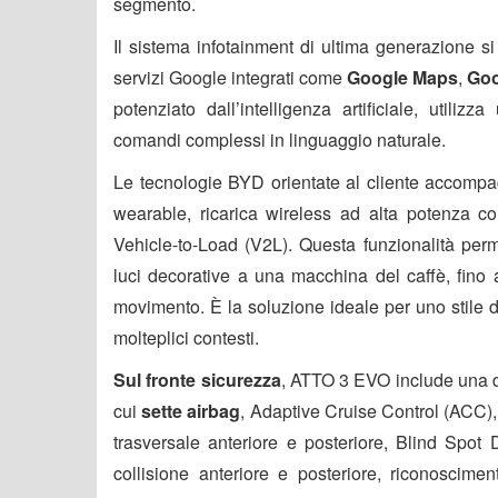
segmento.
Il sistema infotainment di ultima generazione 
servizi Google integrati come
Google Maps
,
Goo
potenziato dall’intelligenza artificiale, utili
comandi complessi in linguaggio naturale.
Le tecnologie BYD orientate al cliente accomp
wearable, ricarica wireless ad alta potenza co
Vehicle-to-Load (V2L). Questa funzionalità perme
luci decorative a una macchina del caffè, fino
movimento. È la soluzione ideale per uno stile di 
molteplici contesti.
Sul fronte sicurezza
, ATTO 3 EVO include una do
cui
sette airbag
, Adaptive Cruise Control (ACC), 
trasversale anteriore e posteriore, Blind Spot 
collisione anteriore e posteriore, riconosciment