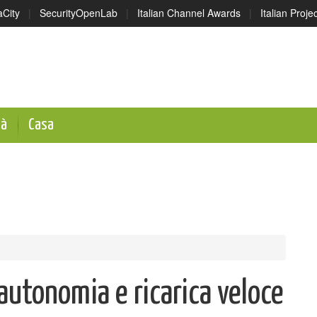
aCity
|
SecurityOpenLab
|
Italian Channel Awards
|
Italian Proj
tà
Casa
utonomia e ricarica veloce