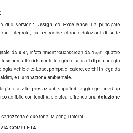
E
n due versioni:
Design
ed
Excellence
. La principale
zione integrale, ma entrambe offrono dotazioni di serie
itale da 8,8”, infotainment touchscreen da 15,6”, quattro
eless con raffreddamento integrato, sensori di parcheggio
nologia Vehicle-to-Load, pompa di calore, cerchi in lega da
scaldati, e illuminazione ambientale.
integrale e alle prestazioni superiori, aggiunge head-up
amico apribile con tendina elettrica, offrendo una
dotazione
carrozzeria e due tonalità per gli interni.
NZIA COMPLETA