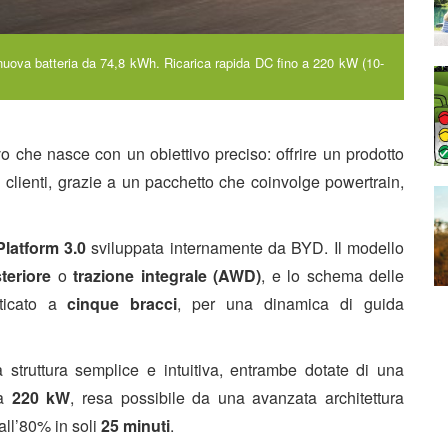
nuova batteria da 74,8 kWh. Ricarica rapida DC fino a 220 kW (10-
vo che nasce con un obiettivo preciso: offrire un prodotto
i clienti, grazie a un pacchetto che coinvolge powertrain,
Platform 3.0
sviluppata internamente da BYD. Il modello
teriore
o
trazione integrale (AWD)
, e lo schema delle
sticato a
cinque bracci
, per una dinamica di guida
struttura semplice e intuitiva, entrambe dotate di una
da
220 kW
, resa possibile da una avanzata architettura
all’80% in soli
25 minuti
.