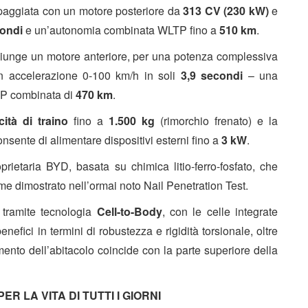
ipaggiata con un motore posteriore da
313 CV (230 kW)
e
condi
e un’autonomia combinata WLTP fino a
510 km
.
giunge un motore anteriore, per una potenza complessiva
n accelerazione 0-100 km/h in soli
3,9 secondi
– una
TP combinata di
470 km
.
ità di traino
fino a
1.500 kg
(rimorchio frenato) e la
sente di alimentare dispositivi esterni fino a
3 kW
.
prietaria BYD, basata su chimica litio-ferro-fosfato, che
come dimostrato nell’ormai noto
Nail Penetration Test.
 tramite tecnologia
Cell-to-Body
, con le celle integrate
nefici in termini di robustezza e rigidità torsionale, oltre
mento dell’abitacolo coincide con la parte superiore della
R LA VITA DI TUTTI I GIORNI