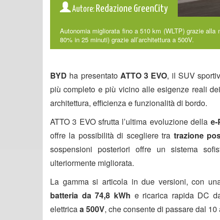
Redazione GreenCity
Autore:
Autonomia migliorata fino a 510 km (WLTP) grazie alla 
80% in 25 minuti) grazie all’architettura a 500V.
BYD
ha presentato
ATTO 3 EVO
, il SUV sporti
più completo e più vicino alle esigenze reali de
architettura, efficienza e funzionalità di bordo.
ATTO 3 EVO sfrutta l’ultima evoluzione della
e-
offre la possibilità di scegliere tra
trazione pos
sospensioni posteriori offre un sistema sofi
ulteriormente migliorata.
La gamma si articola in due versioni, con una 
batteria da 74,8 kWh
e ricarica rapida DC 
elettrica
a 500V
, che consente di passare dal 10 