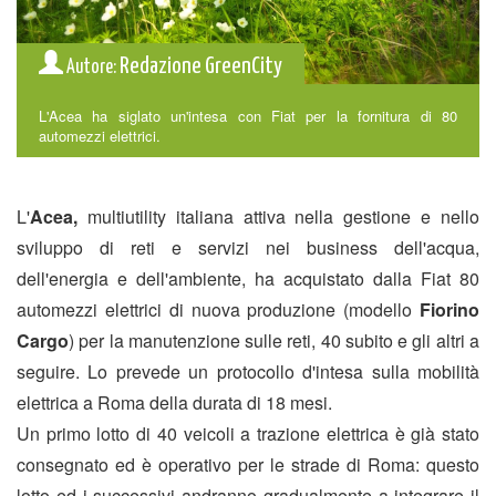
Redazione GreenCity
Autore:
L'Acea ha siglato un'intesa con Fiat per la fornitura di 80
automezzi elettrici.
L'
Acea,
multiutility italiana attiva nella gestione e nello
sviluppo di reti e servizi nei business dell'acqua,
dell'energia e dell'ambiente, ha acquistato dalla Fiat 80
automezzi elettrici di nuova produzione (modello
Fiorino
Cargo
) per la manutenzione sulle reti, 40 subito e gli altri a
seguire. Lo prevede un protocollo d'intesa sulla mobilità
elettrica a Roma della durata di 18 mesi.
Un primo lotto di 40 veicoli a trazione elettrica è già stato
consegnato ed è operativo per le strade di Roma: questo
lotto ed i successivi andranno gradualmente a integrare il