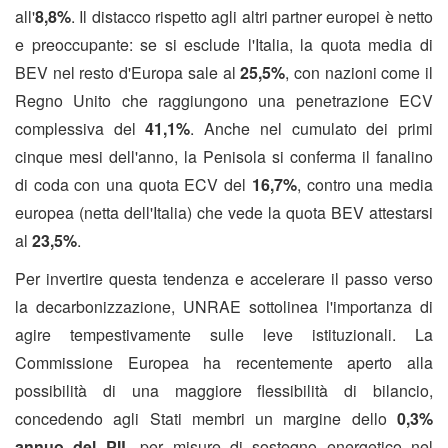
all'
8,8%
. Il distacco rispetto agli altri partner europei è netto
e preoccupante: se si esclude l'Italia, la quota media di
BEV nel resto d'Europa sale al
25,5%
, con nazioni come il
Regno Unito che raggiungono una penetrazione ECV
complessiva del
41,1%
. Anche nel cumulato dei primi
cinque mesi dell'anno, la Penisola si conferma il fanalino
di coda con una quota ECV del
16,7%
, contro una media
europea (netta dell'Italia) che vede la quota BEV attestarsi
al
23,5%
.
Per invertire questa tendenza e accelerare il passo verso
la decarbonizzazione, UNRAE sottolinea l'importanza di
agire tempestivamente sulle leve istituzionali. La
Commissione Europea ha recentemente aperto alla
possibilità di una maggiore flessibilità di bilancio,
concedendo agli Stati membri un margine dello
0,3%
annuo del PIL
per misure di sostegno energetico nel