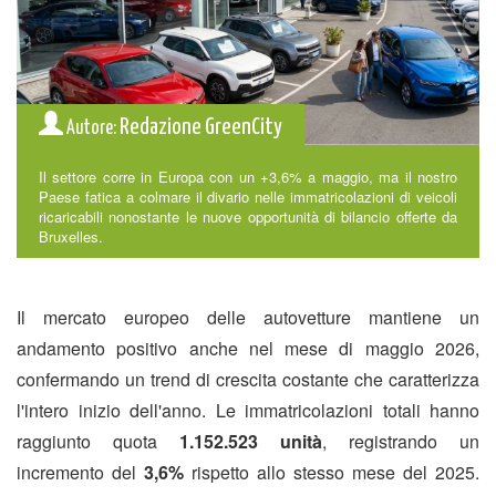
Redazione GreenCity
Autore:
Il settore corre in Europa con un +3,6% a maggio, ma il nostro
Paese fatica a colmare il divario nelle immatricolazioni di veicoli
ricaricabili nonostante le nuove opportunità di bilancio offerte da
Bruxelles.
Il mercato europeo delle autovetture mantiene un
andamento positivo anche nel mese di maggio 2026,
confermando un trend di crescita costante che caratterizza
l'intero inizio dell'anno. Le immatricolazioni totali hanno
raggiunto quota
1.152.523 unità
, registrando un
incremento del
3,6%
rispetto allo stesso mese del 2025.