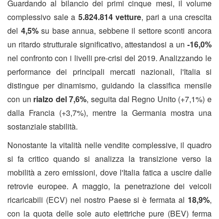
Guardando al bilancio dei primi cinque mesi, il volume
complessivo sale a
5.824.814 vetture
, pari a una crescita
del
4,5%
su base annua, sebbene il settore sconti ancora
un ritardo strutturale significativo, attestandosi a un
-16,0%
nel confronto con i livelli pre-crisi del 2019. Analizzando le
performance dei principali mercati nazionali, l'Italia si
distingue per dinamismo, guidando la classifica mensile
con un
rialzo del 7,6%
, seguita dal Regno Unito (+7,1%) e
dalla Francia (+3,7%), mentre la Germania mostra una
sostanziale stabilità.
Nonostante la vitalità nelle vendite complessive, il quadro
si fa critico quando si analizza la transizione verso la
mobilità a zero emissioni, dove l'Italia fatica a uscire dalle
retrovie europee. A maggio, la penetrazione dei veicoli
ricaricabili (ECV) nel nostro Paese si è fermata al
18,9%
,
con la quota delle sole auto elettriche pure (BEV) ferma