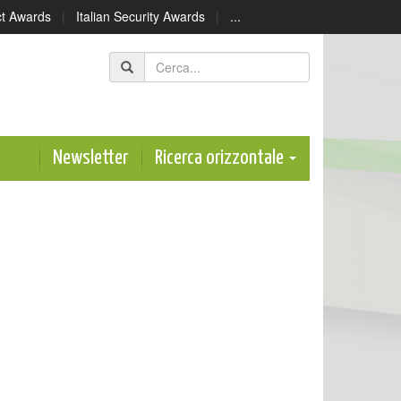
ect Awards
|
Italian Security Awards
|
...
Newsletter
Ricerca orizzontale