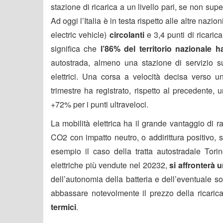
stazione di ricarica a un livello pari, se non supe
Ad oggi l’Italia è in testa rispetto alle altre nazi
electric vehicle)
circolanti
e 3,4 punti di ricari
significa che
l’86% del territorio nazionale
autostrada, almeno una stazione di servizio su t
elettrici. Una corsa a velocità decisa verso u
trimestre ha registrato, rispetto al precedente,
+72% per i punti ultraveloci
.
La mobilità elettrica ha il grande vantaggio di 
CO2 con impatto neutro, o addirittura positivo, s
esempio il caso della tratta autostradale Tori
elettriche più vendute nel 2023
2
,
si affronterà 
dell’autonomia della batteria e dell’eventuale 
abbassare notevolmente il prezzo della ricaric
termici
.