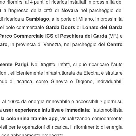
 rifornirsi ai 4 punti di ricarica installati in prossimità del
 all’ingresso della città di
Novara
nel parcheggio del
 di ricarica a
Cambiago
, alle porte di Milano, in prossimità
o del polo commerciale
Garda Doors
di
Lonato del Garda
Parco Commerciale ICS
di
Peschiera del Garda
(VR) e
aro
, in provincia di Venezia, nel parcheggio del
Centro
mente Parigi
. Nel tragitto, infatti, si può ricaricare l’auto
oni, efficientemente infrastrutturata da Electra, e sfruttare
 hub di ricarica, come Ginevra o Digione, individuabili
i al 100% da energia rinnovabile e accessibili 7 giorni su
na
user
experience intuitiva e immediata
: l’automobilista
 la colonnina tramite app
, visualizzando comodamente
sti per le operazioni di ricarica. Il rifornimento di energia
o o con abbonamento prepagato.