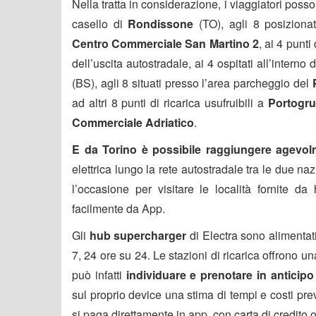
Nella tratta in considerazione, i viaggiatori possono
casello di
Rondissone
(TO), agli 8 posizionati
Centro Commerciale San Martino 2
, ai 4 punti
dell’uscita autostradale, ai 4 ospitati all’intern
(BS), agli 8 situati presso l’area parcheggio del
ad altri 8 punti di ricarica usufruibili a
Portogru
Commerciale Adriatico
.
E da Torino è possibile raggiungere agevol
elettrica lungo la rete autostradale tra le due nazi
l’occasione per visitare le località fornite da
facilmente da App.
Gli
hub supercharger
di Electra sono alimentat
7, 24 ore su 24. Le stazioni di ricarica offrono u
può infatti
individuare e prenotare in anticipo
sul proprio device una stima di tempi e costi previ
si paga direttamente in app, con carta di credit