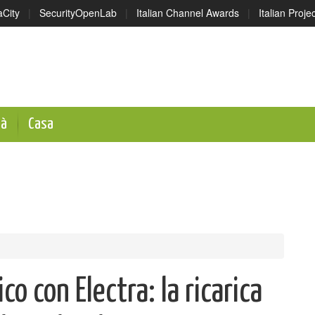
aCity
|
SecurityOpenLab
|
Italian Channel Awards
|
Italian Proj
tà
Casa
co con Electra: la ricarica