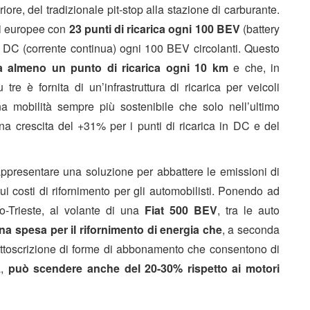
riore, del tradizionale pit-stop alla stazione di carburante.
oni europee con
23 punti di ricarica ogni 100 BEV
(battery
ca DC (corrente continua) ogni 100 BEV circolanti. Questo
 ha almeno un punto di ricarica ogni 10 km
e che, in
re è fornita di un’infrastruttura di ricarica per veicoli
na mobilità sempre più sostenibile che solo nell’ultimo
 una crescita del +31% per i punti di ricarica in DC e del
rappresentare una soluzione per abbattere le emissioni di
ui costi di rifornimento per gli automobilisti. Ponendo ad
no-Trieste, al volante di una
Fiat 500 BEV
, tra le auto
una spesa per il rifornimento di energia che
, a seconda
sottoscrizione di forme di abbonamento che consentono di
a,
può scendere anche del 20-30% rispetto ai motori