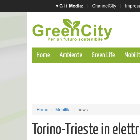
▾ G11 Media:
|
ChannelCity
|
Impres
Home
Ambiente
Green Life
Mobili
Home
Mobilità
news
Torino-Trieste in elettri