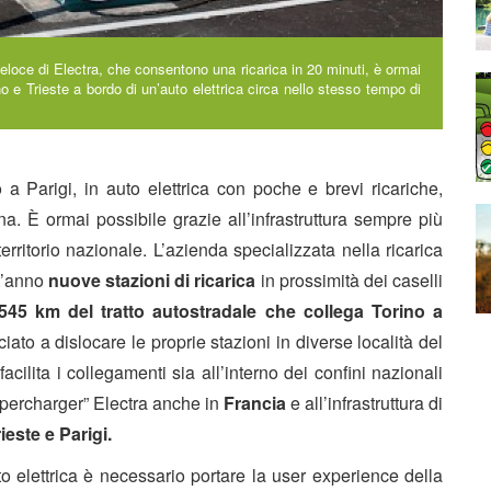
aveloce di Electra, che consentono una ricarica in 20 minuti, è ormai
no e Trieste a bordo di un’auto elettrica circa nello stesso tempo di
 a Parigi, in auto elettrica con poche e brevi ricariche,
. È ormai possibile grazie all’infrastruttura sempre più
territorio nazionale. L’azienda specializzata nella ricarica
st’anno
nuove stazioni di ricarica
in prossimità dei caselli
545 km del tratto autostradale che collega Torino a
ciato a dislocare le proprie stazioni in diverse località del
acilita i collegamenti sia all’interno dei confini nazionali
supercharger” Electra anche in
Francia
e all’infrastruttura di
ieste e Parigi.
uto elettrica è necessario portare la user experience della