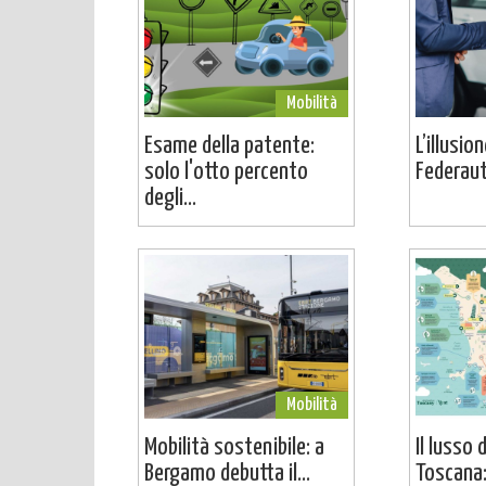
Mobilità
Esame della patente:
L’illusio
solo l'otto percento
Federaut
degli...
Mobilità
Mobilità sostenibile: a
Il lusso 
Bergamo debutta il...
Toscana: 