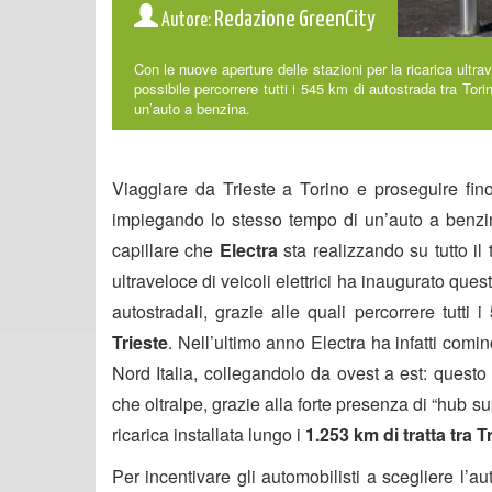
Redazione GreenCity
Autore:
Con le nuove aperture delle stazioni per la ricarica ultr
possibile percorrere tutti i 545 km di autostrada tra Tori
un’auto a benzina.
Viaggiare da Trieste a Torino e proseguire fino
impiegando lo stesso tempo di un’auto a benzina
capillare che
Electra
sta realizzando su tutto il 
ultraveloce di veicoli elettrici ha inaugurato que
autostradali
, grazie alle quali percorrere tutti i
Trieste
. Nell’ultimo anno Electra ha infatti comin
Nord Italia, collegandolo da ovest a est: questo f
che oltralpe, grazie alla forte presenza di “hub 
ricarica installata lungo i
1.253 km di tratta tra Tr
Per incentivare gli automobilisti a scegliere l’a