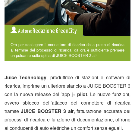
Redazione GreenCity
Autore:
Ora per scollegare il connettore di ricarica dalla presa di ricarica
al termine del processo di ricarica, da ora è sufficiente premere
un pulsante sulla spina di JUICE BOOSTER 3 air.
Juice Technology
, produttrice di stazioni e software di
ricarica, imprime un ulteriore slancio a JUICE BOOSTER 3
con la nuova release dell’app
j+ pilot
. Le nuove funzioni,
ovvero sblocco dell’attacco del connettore di ricarica
tramite
JUICE BOOSTER 3 air,
fatturazione accurata dei
processi di ricarica e funzione di documentazione, offrono
ai conducenti di auto elettriche un comfort senza eguali.