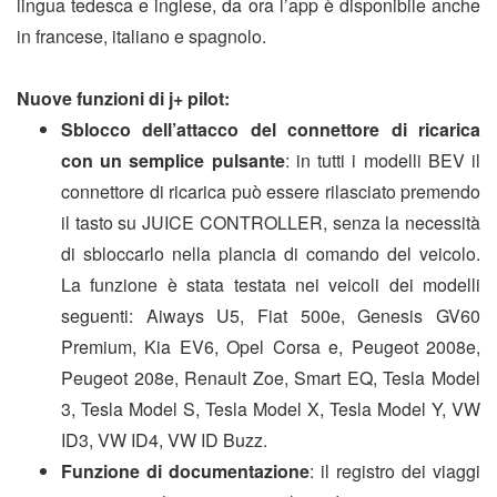
lingua tedesca e inglese, da ora l’app è disponibile anche
in francese, italiano e spagnolo.
Nuove funzioni di j+ pilot:
Sblocco dell’attacco del connettore di ricarica
con un semplice pulsante
: in tutti i modelli BEV il
connettore di ricarica può essere rilasciato premendo
il tasto su JUICE CONTROLLER, senza la necessità
di sbloccarlo nella plancia di comando del veicolo.
La funzione è stata testata nei veicoli dei modelli
seguenti: Aiways U5, Fiat 500e, Genesis GV60
Premium, Kia EV6, Opel Corsa e, Peugeot 2008e,
Peugeot 208e, Renault Zoe, Smart EQ, Tesla Model
3, Tesla Model S, Tesla Model X, Tesla Model Y, VW
ID3, VW ID4, VW ID Buzz.
Funzione di documentazione
: il registro dei viaggi