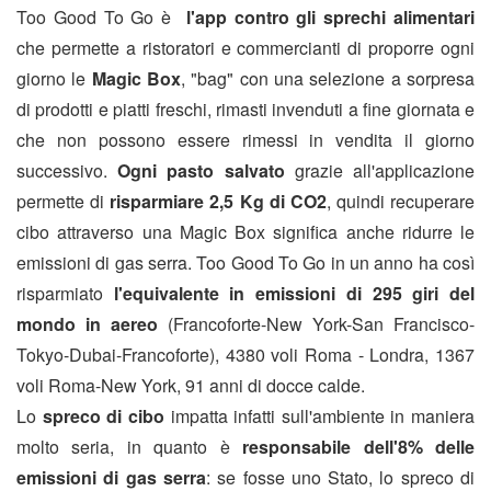
Too Good To Go è
l'app contro gli sprechi alimentari
che permette a ristoratori e commercianti di proporre ogni
giorno le
Magic Box
, "bag" con una selezione a sorpresa
di prodotti e piatti freschi, rimasti invenduti a fine giornata e
che non possono essere rimessi in vendita il giorno
successivo.
Ogni pasto salvato
grazie all'applicazione
permette di
risparmiare
2,5 Kg di CO2
, quindi recuperare
cibo attraverso una Magic Box significa anche ridurre le
emissioni di gas serra. Too Good To Go in un anno ha così
risparmiato
l'equivalente in emissioni di 295 giri del
mondo in aereo
(Francoforte-New York-San Francisco-
Tokyo-Dubai-Francoforte), 4380 voli Roma - Londra, 1367
voli Roma-New York, 91 anni di docce calde.
Lo
spreco di cibo
impatta infatti sull'ambiente in maniera
molto seria, in quanto è
responsabile dell'8% delle
emissioni di gas serra
: se fosse uno Stato, lo spreco di