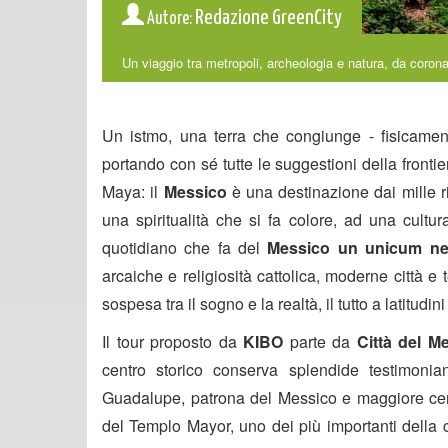
Redazione GreenCity
Autore:
Un viaggio tra metropoli, archeologia e natura, da corona
Un istmo, una terra che congiunge - fisicame
portando con sé tutte le suggestioni della frontie
Maya: il
Messico
è una destinazione dai mille ri
una spiritualità che si fa colore, ad una cultu
quotidiano che fa del
Messico un unicum n
arcaiche e religiosità cattolica, moderne città e
sospesa tra il sogno e la realtà, il tutto a latitudini 
Il tour proposto da
KIBO
parte da
Città del M
centro storico conserva splendide testimoni
Guadalupe, patrona del Messico e maggiore centr
del Templo Mayor, uno dei più importanti della 