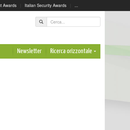
ect Awards
|
Italian Security Awards
|
...
Newsletter
Ricerca orizzontale