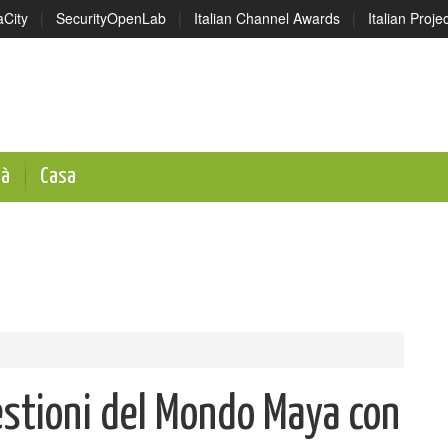
aCity
|
SecurityOpenLab
|
Italian Channel Awards
|
Italian Proj
tà
Casa
estioni del Mondo Maya con