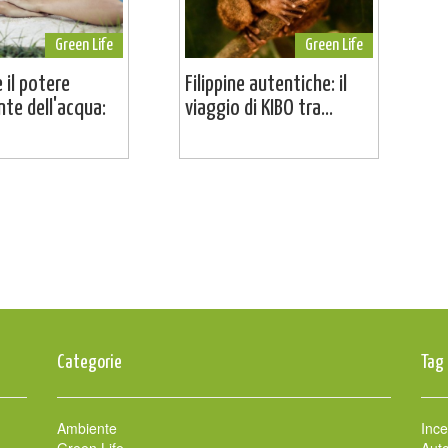
Green Life
Green Life
 il potere
Filippine autentiche: il
nte dell'acqua:
viaggio di KIBO tra...
Categorie
Tag
Ambiente
Ince
Green Life
Auto