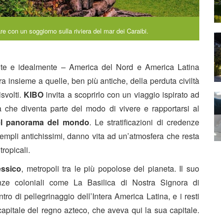
re con un soggiorno sulla riviera del mar dei Caraibi.
nte e idealmente – America del Nord e America Latina
ra insieme a quelle, ben più antiche, della perduta civiltà
svolti.
KIBO
invita a scoprirlo con un viaggio ispirato ad
ra che diventa parte del modo di vivere e rapportarsi al
el panorama del mondo
. Le stratificazioni di credenze
 templi antichissimi, danno vita ad un’atmosfera che resta
tropicali.
essico
, metropoli tra le più popolose del pianeta. Il suo
anze coloniali come La Basilica di Nostra Signora di
o di pellegrinaggio dell’Intera America Latina, e i resti
capitale del regno azteco, che aveva qui la sua capitale.