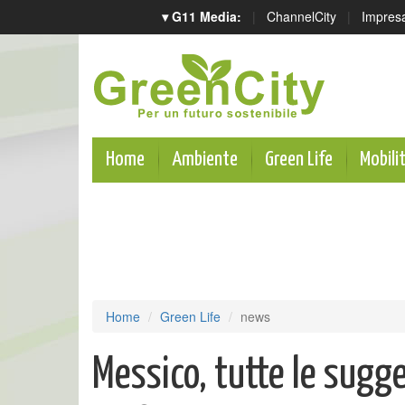
▾ G11 Media:
|
ChannelCity
|
Impres
Home
Ambiente
Green Life
Mobili
Home
Green Life
news
Messico, tutte le sugg