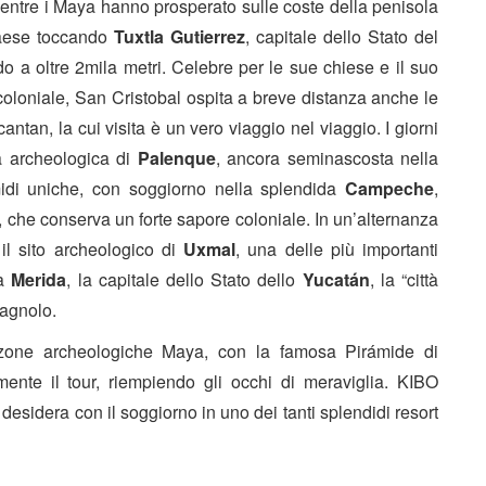
 mentre i Maya hanno prosperato sulle coste della penisola
Paese toccando
Tuxtla Gutierrez
, capitale dello Stato del
do a oltre 2mila metri. Celebre per le sue chiese e il suo
 coloniale, San Cristobal ospita a breve distanza anche le
an, la cui visita è un vero viaggio nel viaggio. I giorni
a archeologica di
Palenque
, ancora seminascosta nella
midi uniche, con soggiorno nella splendida
Campeche
,
e, che conserva un forte sapore coloniale. In un’alternanza
il sito archeologico di
Uxmal
, una delle più importanti
a
Merida
, la capitale dello Stato dello
Yucatán
, la “città
pagnolo.
e zone archeologiche Maya, con la famosa Pirámide di
ente il tour, riempiendo gli occhi di meraviglia. KIBO
esidera con il soggiorno in uno dei tanti splendidi resort