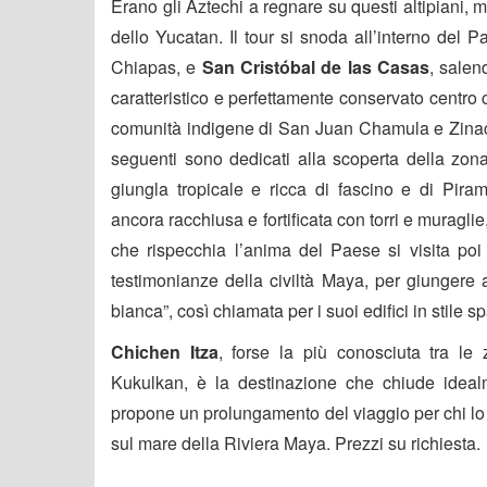
Erano gli Aztechi a regnare su questi altipiani,
dello Yucatan. Il tour si snoda all’interno del 
Chiapas, e
San Cristóbal de las Casas
, salen
caratteristico e perfettamente conservato centro
comunità indigene di San Juan Chamula e Zinacant
seguenti sono dedicati alla scoperta della zon
giungla tropicale e ricca di fascino e di Pira
ancora racchiusa e fortificata con torri e muragli
che rispecchia l’anima del Paese si visita poi 
testimonianze della civiltà Maya, per giungere 
bianca”, così chiamata per i suoi edifici in stile s
Chichen Itza
, forse la più conosciuta tra l
Kukulkan, è la destinazione che chiude idealm
propone un prolungamento del viaggio per chi lo d
sul mare della Riviera Maya. Prezzi su richiesta.