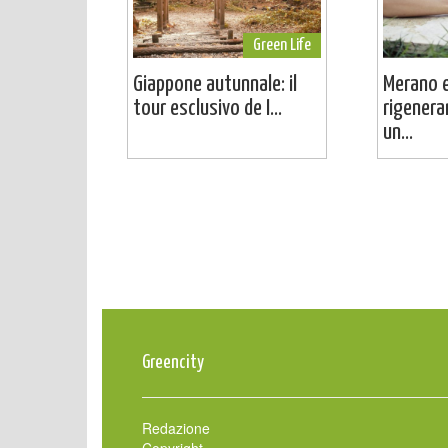
Green Life
Giappone autunnale: il
Merano e
tour esclusivo de I...
rigenera
un...
Greencity
Redazione
Copyright