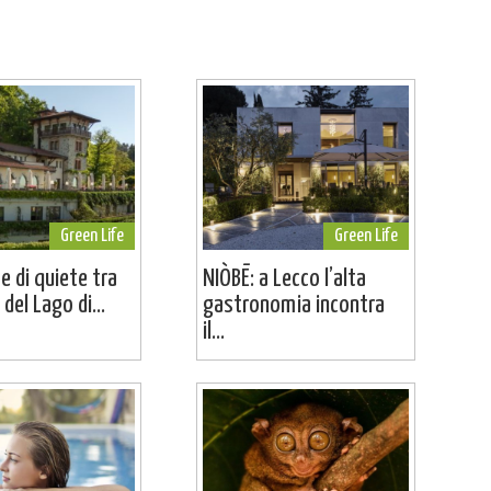
Green Life
Green Life
e di quiete tra
NIÒBĒ: a Lecco l’alta
 del Lago di...
gastronomia incontra
il...