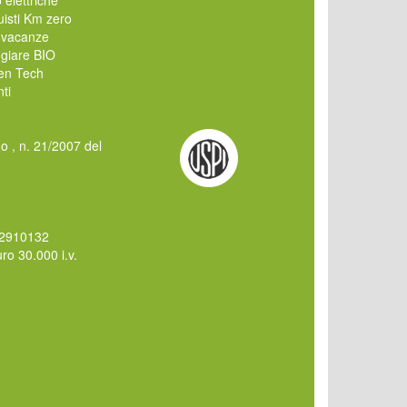
isti Km zero
 vacanze
giare BIO
en Tech
ti
mo , n. 21/2007 del
62910132
o 30.000 i.v.