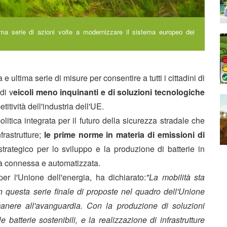
a serie di azioni volte a modernizzare il sistema europeo dei
ltima serie di misure per consentire a tutti i cittadini di
di v
eicoli meno inquinanti e di soluzioni tecnologiche
tività dell'industria dell'UE.
litica integrata per il futuro della sicurezza stradale che
frastrutture;
le prime norme in materia di emissioni di
trategico per lo sviluppo e la produzione di batterie in
tà connessa e automatizzata.
er l'Unione dell'energia, ha dichiarato:
"La mobilità sta
questa serie finale di proposte nel quadro dell'Unione
imanere all'avanguardia. Con la produzione di soluzioni
batterie sostenibili, e la realizzazione di infrastrutture