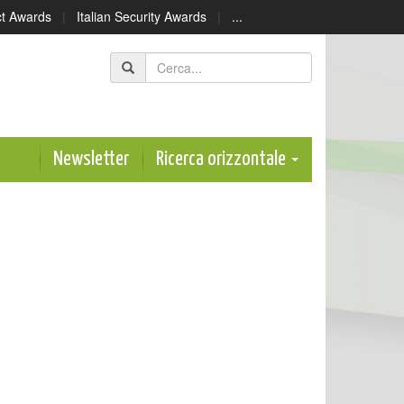
ect Awards
|
Italian Security Awards
|
...
Newsletter
Ricerca orizzontale