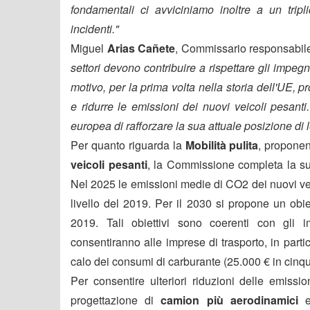
fondamentali ci avviciniamo inoltre a un tripl
incidenti."
Miguel
Arias Cañete
, Commissario responsabile p
settori devono contribuire a rispettare gli impegni
motivo, per la prima volta nella storia dell'UE, 
e ridurre le emissioni dei nuovi veicoli pesanti
europea di rafforzare la sua attuale posizione di 
Per quanto riguarda la
Mobilità pulita
, propon
veicoli pesanti
, la Commissione completa la su
Nel 2025 le emissioni medie di CO2 dei nuovi vei
livello del 2019. Per il 2030 si propone un obie
2019. Tali obiettivi sono coerenti con gli i
consentiranno alle imprese di trasporto, in partic
calo dei consumi di carburante (25.000 € in cinqu
Per consentire ulteriori riduzioni delle emiss
progettazione di
camion più aerodinamici
e 