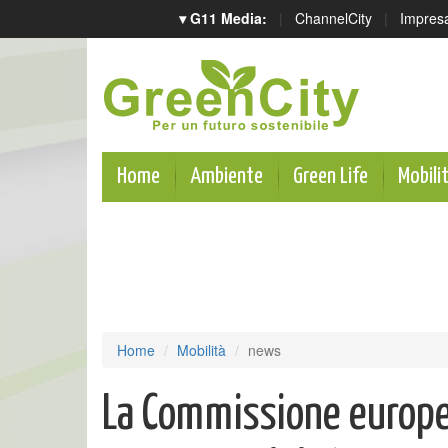
▾ G11 Media:
|
ChannelCity
|
Impres
Home
Ambiente
Green Life
Mobili
Home
Mobilità
news
La Commissione europe