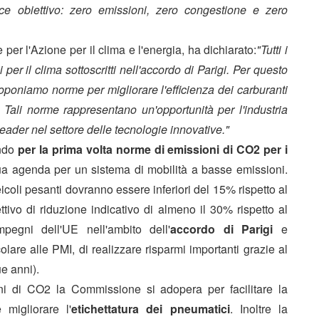
ice obiettivo: zero emissioni, zero congestione e zero
er l'Azione per il clima e l'energia, ha dichiarato:
"Tutti i
 per il clima sottoscritti nell'accordo di Parigi. Per questo
proponiamo norme per migliorare l'efficienza dei carburanti
. Tali norme rappresentano un'opportunità per l'industria
leader nel settore delle tecnologie innovative."
endo
per la prima volta norme di emissioni di CO2 per i
a agenda per un sistema di mobilità a basse emissioni.
coli pesanti dovranno essere inferiori del 15% rispetto al
ttivo di riduzione indicativo di almeno il 30% rispetto al
mpegni dell'UE nell'ambito dell'
accordo di Parigi
e
olare alle PMI, di realizzare risparmi importanti grazie al
e anni).
ioni di CO2 la Commissione si adopera per facilitare la
migliorare l'
etichettatura dei pneumatici
. Inoltre la