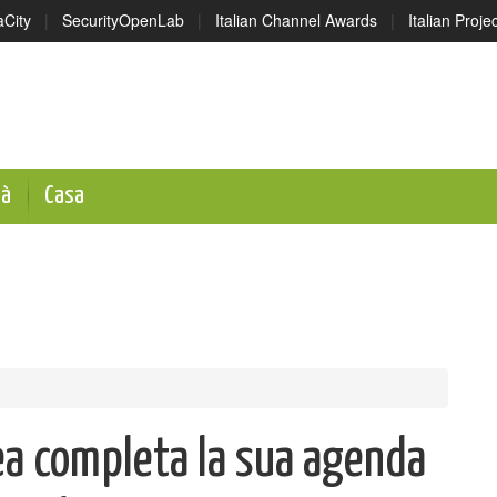
aCity
|
SecurityOpenLab
|
Italian Channel Awards
|
Italian Proj
tà
Casa
a completa la sua agenda