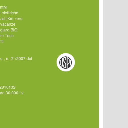
ntivi
 elettriche
isti Km zero
 vacanze
giare BIO
en Tech
ti
mo , n. 21/2007 del
62910132
o 30.000 i.v.