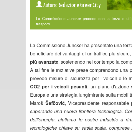
Redazione GreenCity
Autore:
La Commissione Juncker procede con la terza e ultim
trasporti.
L
a Commissione Juncker ha presentato una terza e u
beneficiare dei vantaggi di un traffico più sicuro, 
più avanzate
, sostenendo nel contempo la competi
A tal fine le iniziative prese comprendono una po
prevede misure di sicurezza per i veicoli e le in
CO2 per i veicoli pesanti
; un piano d'azione s
Europa e una strategia lungimirante sulla mobili
Maroš
Šefčovič
, Vicepresidente responsabile p
superando una nuova frontiera tecnologica.
Con 
dell'energia, aiutiamo le nostre industrie a r
tecnologiche chiave su vasta scala, comprese le 