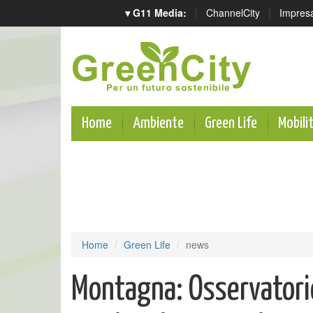
▾ G11 Media:
|
ChannelCity
|
Impres
Home
Ambiente
Green Life
Mobili
Home
Green Life
news
Montagna: Osservatori