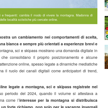
vi e frequenti: cambia il modo di vivere la montagna. Madonna di
lle località sciistiche più cercate online.
ostra un cambiamento nei comportamenti di scelta,
ana bianca e sempre più orientati a esperienze brevi e
ontagna, sci e skipass mostrano una domanda digitale in
li che consolidano il proprio posizionamento e alcune
di attenzione online, spesso legate a dinamiche mediatiche
 il ruolo dei canali digitali come anticipatori di trend,
nline legate a montagna, sci e skipass
registrate nel
so periodo del 2024, quando il volume si attestava a
rma come l’
interesse per la
montagna si distribuisca
e un forte richiamo, non solo per le vacanze invernali