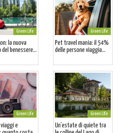
Green Life
Green Life
on: la nuova
Pet travel mania: il 54%
a del benessere...
delle persone viaggia...
Green Life
Green Life
 viaggi e
Un’estate di quiete tra
 quanto costa...
le colline del Lago di...