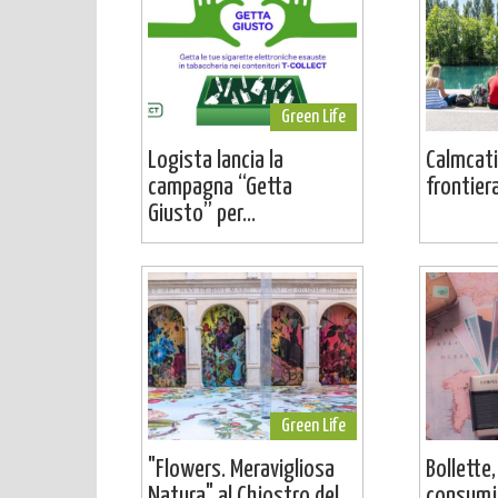
Green Life
Logista lancia la
Calmcati
campagna “Getta
frontier
Giusto” per...
Green Life
"Flowers. Meravigliosa
Bollette,
Natura" al Chiostro del...
consumi: