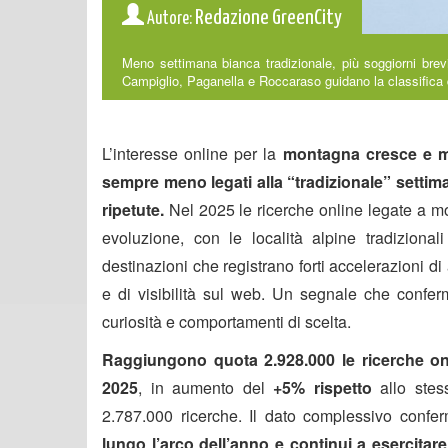
Redazione GreenCity
Autore:
Meno settimana bianca tradizionale, più soggiorni bre
Campiglio, Paganella e Roccaraso guidano la classifica de
L’interesse online per la
montagna cresce e m
sempre meno legati alla “tradizionale” settim
ripetute.
Nel 2025 le ricerche online legate a m
evoluzione, con le località alpine tradiziona
destinazioni che registrano forti accelerazioni 
e di visibilità sul web. Un segnale che conferma
curiosità e comportamenti di scelta.
Raggiungono quota
2.928.000 le ricerche o
2025
, in aumento del
+5% rispetto
allo stes
2.787.000 ricerche. Il dato complessivo confe
lungo l’arco dell’anno e continui a esercitar