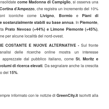
onsolidate
come Madonna di Campiglio
, si osserva una
Cortina d’Ampezzo
, che registra un incremento del 10%
zioni iconiche come
Livigno
,
Bormio
e
Piani di
 e sostanzialmente stabili su base annua
. In
Piemonte
,
ita
Prato Nevoso (+44%) e Limone Piemonte (+45%)
,
e per alcune località del nord-ovest.
INE COSTANTE E NUOVE ALTERNATIVE -
Sul fronte
 l’analisi delle ricerche online mostra un interesse
e apprezzate dal pubblico italiano, come
St. Moritz e
lumi di ricerca elevati
. Da segnalare anche la crescita
to del
15%
.
sempre informato con le notizie di
GreenCity.it
iscriviti alla