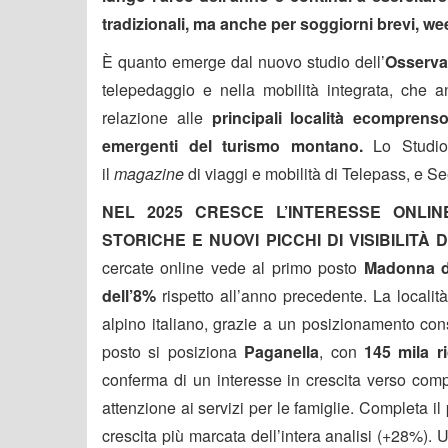
tradizionali, ma anche per soggiorni brevi, we
È quanto emerge dal nuovo studio dell’
Osserva
telepedaggio e nella mobilità integrata, che a
relazione alle
principali località e
comprensori
emergenti del turismo montano.
Lo Studio
il
magazine
di viaggi e mobilità di Telepass, e Se
NEL 2025 CRESCE L’INTERESSE ONLIN
STORICHE E NUOVI PICCHI DI VISIBILITÀ 
cercate online vede al primo posto
Madonna d
dell’8%
rispetto all’anno precedente. La località
alpino italiano, grazie a un posizionamento cons
posto si posiziona
Paganella
, con
145 mila 
conferma di un interesse in crescita verso compr
attenzione ai servizi per le famiglie. Completa i
crescita più marcata dell’intera analisi (+28%).