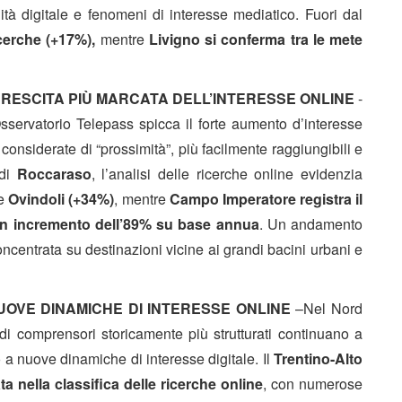
ilità digitale e fenomeni di interesse mediatico. Fuori dal
cerche (+17%),
mentre
Livigno si conferma tra le mete
 CRESCITA PIÙ MARCATA DELL’INTERESSE ONLINE
-
Osservatorio Telepass spicca il forte aumento d’interesse
considerate di “prossimità”, più facilmente raggiungibili e
 di
Roccaraso
, l’analisi delle ricerche online evidenzia
e
Ovindoli (+34%)
, mentre
Campo Imperatore registra il
 un incremento dell’89% su base annua
. Un andamento
ncentrata su destinazioni vicine ai grandi bacini urbani e
UOVE DINAMICHE DI INTERESSE ONLINE
–
Nel Nord
ndi comprensori storicamente più strutturati continuano a
o a nuove dinamiche di interesse digitale. Il
Trentino-Alto
 nella classifica delle ricerche online
, con numerose