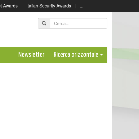
ect Awards
|
Italian Security Awards
|
...
Newsletter
Ricerca orizzontale