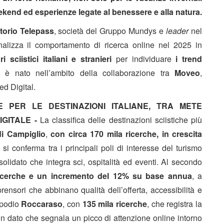
ekend ed esperienze legate al benessere e alla natura.
torio Telepass
, società del Gruppo Mundys e
leader
nel
nalizza il comportamento di ricerca online nel 2025 in
 sciistici italiani e stranieri
per individuare
i trend
 è nato nell’ambito della collaborazione tra
Moveo
,
ed Digital.
E PER LE DESTINAZIONI ITALIANE, TRA METE
DIGITALE -
La classifica delle destinazioni sciistiche più
i Campiglio
,
con circa 170 mila ricerche,
in crescita
 si conferma tra i principali poli di interesse del turismo
olidato che integra sci, ospitalità ed eventi. Al secondo
ricerche e un incremento del 12% su base annua
, a
ensori che abbinano qualità dell’offerta, accessibilità e
l podio
Roccaraso
, con
135 mila ricerche
, che registra la
 Un dato che segnala un picco di attenzione online intorno