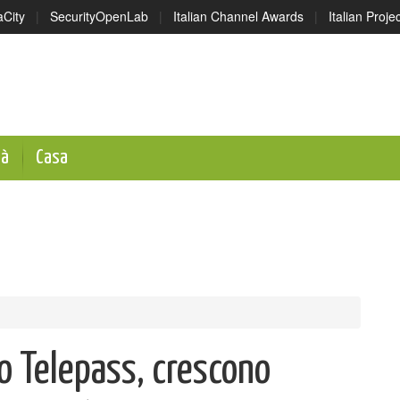
aCity
|
SecurityOpenLab
|
Italian Channel Awards
|
Italian Proj
tà
Casa
o Telepass, crescono