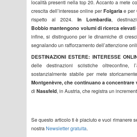
località presenti nella top 20. Accanto a mete c
crescita dell’interesse online per
Folgaria
e per
rispetto al 2024.
In Lombardia
, destina
Bobbio
mantengono volumi di ricerca elevati
infine, si distinguono per le dinamiche di cresc
segnalando un rafforzamento dell’attenzione onlin
DESTINAZIONI ESTERE: INTERESSE ONL
delle destinazioni sciistiche oltreconfine,
sostanzialmente stabile per mete storicament
Montgenèvre, che continuano a concentrare vo
di
Nassfeld
, in Austria, che registra un incremen
Se questo articolo ti è piaciuto e vuoi rimanere 
nostra
Newsletter gratuita
.