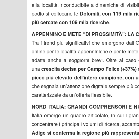
alla località, riconducibile a dinamiche di visib
podio si collocano le
Dolomiti, con 119 mila ri
più cercate con 109 mila ricerche
.
APPENNINO E METE “DI PROSSIMITÀ”: LA
Tra i trend più significativi che emergono dall’
online per le località appenniniche e per le mete 
adatte anche a soggiorni brevi. Oltre al caso
una
crescita decisa per
Campo Felice (+37%)
picco più elevato dell’intero campione, con
che segnala un’attenzione digitale sempre più co
caratterizzate da un’offerta flessibile.
NORD ITALIA: GRANDI COMPRENSORI E N
Italia emerge un quadro articolato, in cui i gra
concentrare i principali volumi di ricerca, accant
Adige si conferma la regione più rappresentata