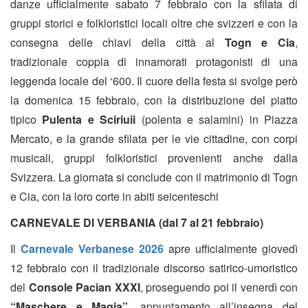
danze ufficialmente sabato 7 febbraio con la sfilata di
gruppi storici e folkloristici locali oltre che svizzeri e con la
consegna delle chiavi della città al
Togn e Cia
,
tradizionale coppia di innamorati protagonisti di una
leggenda locale del ‘600. Il cuore della festa si svolge però
la domenica 15 febbraio, con la distribuzione del piatto
tipico
Pulenta e Sciriuii
(polenta e salamini) in Piazza
Mercato, e la grande sfilata per le vie cittadine, con corpi
musicali, gruppi folkloristici provenienti anche dalla
Svizzera. La giornata si conclude con il matrimonio di Togn
e Cia, con la loro corte in abiti seicenteschi
CARNEVALE DI VERBANIA (dal 7 al 21 febbraio)
Il
Carnevale Verbanese 2026
apre ufficialmente giovedì
12 febbraio con il tradizionale discorso satirico-umoristico
del
Console Pacian XXXI
, proseguendo poi
il venerdì con
“Maschere e Magia”
, appuntamento all’insegna del