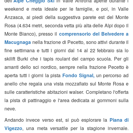
dell’
Alpe Cheggio Ski
in Valle Antrona aperte durante i
weekend e meta
ideale per le famiglie, e poi, in Valle
Anzasca, ai piedi della suggestiva parete est del Monte
Rosa (4.634 metri, seconda vetta più alta delle Alpi dopo il
Monte Bianco), presso
il
comprensorio del Belvedere a
Macugnaga
nella frazione di Pecetto, sono attivi
durante il
fine settimana e tutti i giorni dal 14 al 22 febbraio sia lo
skilift Burki che i tapis roulant del campo scuola.
Per gli
amanti dello sci nordico, sempre nella frazione Pecetto
è
aperta tutti i giorni la pista
Fondo Signal,
un percorso ad
anello che regala una vista mozzafiato sul Monte Rosa e
sulle caratteristiche abitazioni walser. Completano l'offerta
la pista di pattinaggio e l'area dedicata ai gommoni sulla
neve.
Andando invece verso est, si può esplorare la
Piana di
Vigezzo
, una meta versatile per la stagione invernale.