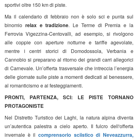
sportivi oltre 150 km di piste.
Ma il calendario di febbraio non è solo sci e punta sul
binomio
relax e tradizione
. Le Terme di Premia e la
Ferrovia Vigezzina-Centovalli, ad esempio, si rivolgono
alle coppie con aperture notturne e tariffe agevolate,
mentre i centri storici di Domodossola, Verbania e
Cannobio si preparano al ritorno dei grandi carri allegorici
di Carnevale.
Un’offerta trasversale che intreccia l’energia
delle giornate sulle piste a momenti dedicati al benessere,
al romanticismo e ai festeggiamenti
.
PRONTI, PARTENZA, SCI: LE PISTE TORNANO
PROTAGONISTE
Nel Distretto Turistico dei Laghi, la natura alpina diventa
un’autentica palestra a cielo aperto. Il fulcro dell'offerta
invernale è il
comprensorio sciistico di Neveazzurra,