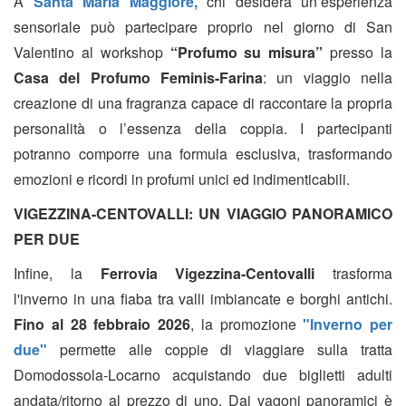
A
Santa Maria Maggiore,
chi desidera un’esperienza
sensoriale può partecipare proprio nel giorno di San
Valentino al workshop
“Profumo su misura”
presso la
Casa del Profumo Feminis-Farina
: un viaggio nella
creazione di una fragranza capace di raccontare la propria
personalità o l’essenza della coppia. I partecipanti
potranno comporre una formula esclusiva, trasformando
emozioni e ricordi in profumi unici ed indimenticabili.
VIGEZZINA-CENTOVALLI: UN VIAGGIO PANORAMICO
PER DUE
Infine, la
Ferrovia Vigezzina-Centovalli
trasforma
l'inverno in una fiaba tra valli imbiancate e borghi antichi.
Fino al 28 febbraio 2026
, la promozione
"Inverno per
due"
permette alle coppie di viaggiare sulla tratta
Domodossola-Locarno acquistando due biglietti adulti
andata/ritorno al prezzo di uno. Dai vagoni panoramici è