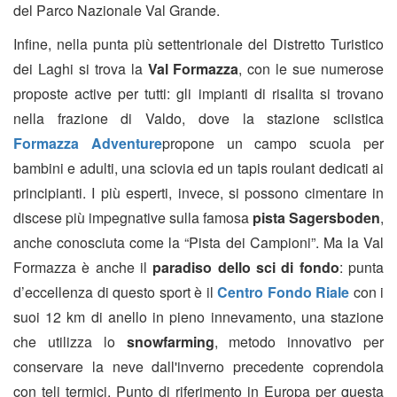
del Parco Nazionale Val Grande.
Infine, nella punta più settentrionale del Distretto Turistico
dei Laghi si trova la
Val Formazza
, con le sue numerose
proposte active per tutti: gli impianti di risalita si trovano
nella frazione di Valdo, dove la stazione sciistica
Formazza Adventure
propone un campo scuola per
bambini e adulti, una sciovia ed un tapis roulant dedicati ai
principianti. I più esperti, invece, si possono cimentare in
discese più impegnative sulla famosa
pista Sagersboden
,
anche conosciuta come la “Pista dei Campioni”. Ma la Val
Formazza è anche il
paradiso dello sci di fondo
: punta
d’eccellenza di questo sport è il
Centro Fondo Riale
con i
suoi 12 km di anello in pieno innevamento, una stazione
che utilizza lo
snowfarming
, metodo innovativo per
conservare la neve dall'inverno precedente coprendola
con teli termici. Punto di riferimento in Europa per questa