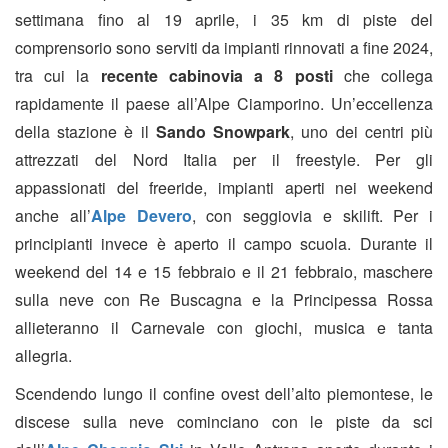
settimana fino al 19 aprile, i 35 km di piste del
comprensorio sono serviti da impianti rinnovati a fine 2024,
tra cui la
recente cabinovia a 8 posti
che collega
rapidamente il paese all’Alpe Ciamporino.
Un’eccellenza
della stazione è il
Sando
Snowpark
, uno dei centri più
attrezzati del Nord Italia per il freestyle. Per gli
appassionati del freeride, impianti aperti nei weekend
anche all’
Alpe Devero
, con seggiovia e skilift. Per i
principianti invece è aperto il campo scuola. Durante il
weekend del 14 e 15 febbraio e il 21 febbraio, maschere
sulla neve con Re Buscagna e la Principessa Rossa
allieteranno il Carnevale con giochi, musica e tanta
allegria.
S
cendendo lungo il confine ovest dell’alto piemontese, le
discese sulla neve cominciano con le piste da sci