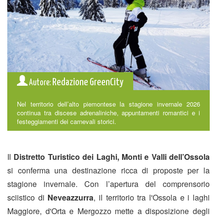
Redazione GreenCity
Autore:
Nel territorio dell’alto piemontese la stagione invernale 2026
continua tra discese adrenaliniche, appuntamenti romantici e i
festeggiamenti dei carnevali storici.
Il
Distretto Turistico dei Laghi, Monti e Valli dell’Ossola
si conferma una destinazione ricca di proposte per la
stagione invernale. Con l’apertura del comprensorio
sciistico di
Neveazzurra
, il territorio tra l'Ossola e i laghi
Maggiore, d'Orta e Mergozzo mette a disposizione degli