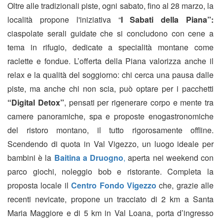
Oltre alle tradizionali piste, ogni sabato, fino al 28 marzo, la
località propone l'iniziativa “
I Sabati della Piana”:
ciaspolate serali guidate che si concludono con cene a
tema in rifugio, dedicate a specialità montane come
raclette e fondue.
L’offerta della Piana valorizza anche il
relax e la qualità del soggiorno: chi cerca una pausa dalle
piste, ma anche chi non scia, può optare per i pacchetti
“Digital Detox”
,
pensati per rigenerare corpo e mente tra
camere panoramiche, spa e proposte enogastronomiche
del ristoro montano, il tutto rigorosamente offline.
Scendendo di quota in
Val Vigezzo, un luogo ideale per
bambini è la
Baitina a Druogno
,
aperta nei weekend
co
n
parco giochi, noleggio bob e ristorante. Completa la
proposta locale il
Centro Fondo Vigezzo
che, grazie alle
recenti nevicate, propone un tracciato di 2 km a Santa
Maria Maggiore e di 5 km in Val Loana, porta d’ingresso