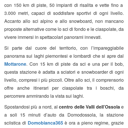
con 150 km di piste, 50 impianti di risalita e vette fino a
3.000 metri, capaci di soddisfare sportivi di ogni livello.
Accanto allo sci alpino e allo snowboard, non mancano
proposte alternative come lo sci di fondo e le ciaspolate, da
vivere immersi in spettacolari panorami innevati.
Si parte dal cuore del territorio, con l’impareggiabile
panorama sui laghi piemontesi e lombardi che si apre dal
Mottarone
. Con 15 km di piste da sci e una per il bob,
qu
esta stazione è adatta a sciatori e snowboarder di ogni
livello, compresi i più piccoli. Oltre allo sci, il comprensorio
offre anche itinerari per ciaspolate tra i boschi,
da
percorrere ammirando la vista sui laghi.
Spostandosi più a nord, al
centro delle Valli dell’Ossola
e
a soli 15 minuti d’auto da Domodossola,
la stazione
sciistica di
Domobianca365
è ora a pieno regime, grazie