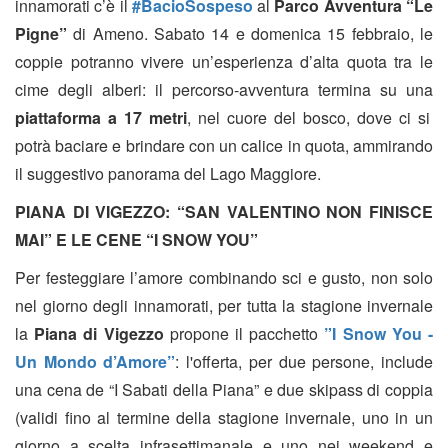
innamorati c’è il
#BacioSospeso
al
Parco Avventura “Le
Pigne”
di Ameno. Sabato 14 e domenica 15 febbraio, le
coppie potranno vivere un’esperienza d’alta quota tra le
cime degli alberi: il percorso-avventura termina su una
piattaforma a 17 metri
, nel cuore del bosco, dove ci si
potrà baciare e brindare con un calice in quota, ammirando
il suggestivo panorama del Lago Maggiore.
PIANA DI
VIGEZZO: “SAN VALENTINO NON FINISCE
MAI” E LE CENE “I SNOW YOU”
Per festeggiare l’amore combinando sci e gusto, non solo
nel giorno degli innamorati, per tutta la stagione invernale
la
Piana di Vigezzo
propone il pacchetto
”I Snow You -
Un Mondo d’Amore”
: l'offerta, per due persone, include
una cena de “I Sabati della Piana” e due skipass di coppia
(validi fino al termine della stagione invernale, uno in un
giorno a scelta infrasettimanale e uno nei weekend e