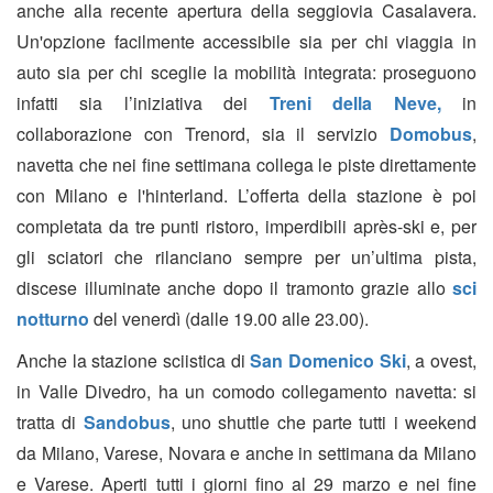
anche alla recente apertura della seggiovia
Casalavera.
Un'opzione facilmente accessibile sia per chi viaggia in
auto sia per chi sceglie la mobilità integrata: proseguono
infatti sia l’iniziativa dei
Treni della Neve,
in
collaborazione con Trenord, sia il servizio
Domobus
,
navetta che nei fine settimana collega le piste direttamente
con Milano e l'hinterland. L’offerta della stazione è poi
completata da tre punti ristoro, imperdibili après-ski e, p
er
gli sciatori che rilanciano sempre per un’ultima pista,
discese illuminate anche dopo il tramonto grazie allo
sci
notturno
del venerdì (dalle 19.00 alle 23.00).
Anche la stazione sciistica di
San Domenico Ski
, a ovest,
in Valle Divedro, ha un comodo collegamento navetta: si
tratta di
Sandobus
, uno shuttle che parte tutti i weekend
da Milano, Varese, Novara e anche in settimana da Milano
e Varese.
Aperti tutti i giorni fino al 29 marzo e nei fine