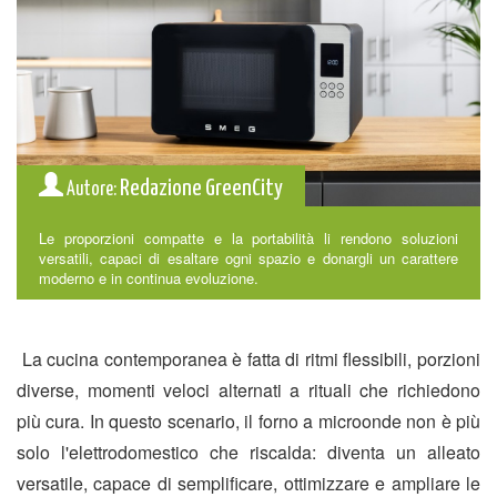
Redazione GreenCity
Autore:
Le proporzioni compatte e la portabilità li rendono soluzioni
versatili, capaci di esaltare ogni spazio e donargli un carattere
moderno e in continua evoluzione.
La cucina contemporanea è fatta di ritmi flessibili, porzioni
diverse, momenti veloci alternati a rituali che richiedono
più cura. In questo scenario, il forno a microonde non è più
solo l'elettrodomestico che riscalda: diventa un alleato
versatile, capace di semplificare, ottimizzare e ampliare le