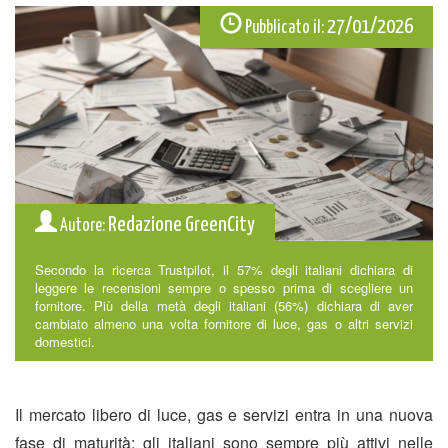
27/01/2026
Pubblicato il:
Redazione GreenCity
Autore:
Secondo la ricerca Trustpilot, il 57% degli italiani dichiara di
leggere le recensioni sempre o spesso prima di scegliere un
fornitore. Più della metà degli italiani (56%) dichiara di aver
cambiato almeno una volta fornitore di luce, gas o altri servizi
domestici.
Il mercato libero di luce, gas e servizi entra in una nuova
fase di maturità: gli italiani sono sempre più attivi nelle