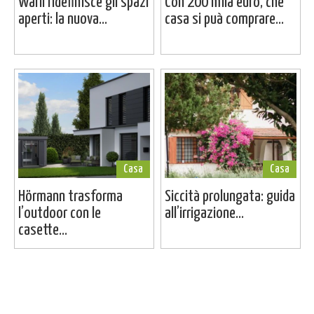
Warli ridefinisce gli spazi
Con 200 mila euro, che
aperti: la nuova...
casa si puà comprare...
Casa
Casa
Hörmann trasforma
Siccità prolungata: guida
l’outdoor con le
all’irrigazione...
casette...