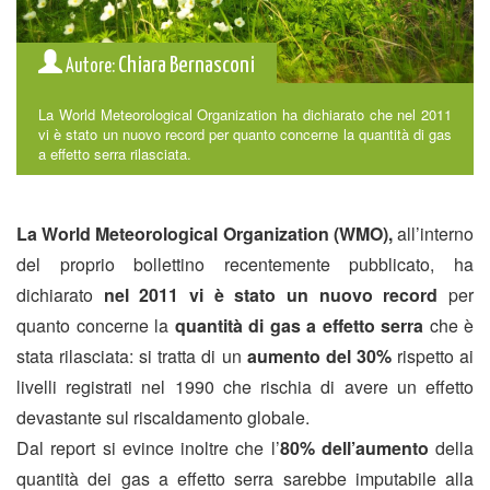
Chiara Bernasconi
Autore:
La World Meteorological Organization ha dichiarato che nel 2011
vi è stato un nuovo record per quanto concerne la quantità di gas
a effetto serra rilasciata.
La World Meteorological Organization (WMO),
all’interno
del proprio bollettino recentemente pubblicato, ha
dichiarato
nel 2011 vi è stato un nuovo record
per
quanto concerne la
quantità di gas a effetto serra
che è
stata rilasciata: si tratta di un
aumento del 30%
rispetto ai
livelli registrati nel 1990 che rischia di avere un effetto
devastante sul riscaldamento globale.
Dal report si evince inoltre che l’
80% dell’aumento
della
quantità dei gas a effetto serra sarebbe imputabile alla