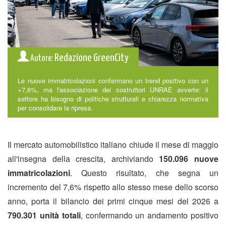
Redazione GreenCity
Autore:
Le nuove immatricolazioni confermano un trend positivo con un
+7,6%, ma l'associazione dei costruttori UNRAE avverte: il
settore ha bisogno di politiche strutturali e chiarezza normativa
per consolidare la ripresa.
Il mercato automobilistico italiano chiude il mese di maggio
all'insegna della crescita, archiviando
150.096 nuove
immatricolazioni
. Questo risultato, che segna un
incremento del 7,6% rispetto allo stesso mese dello scorso
anno, porta il bilancio dei primi cinque mesi del 2026 a
790.301 unità totali
, confermando un andamento positivo