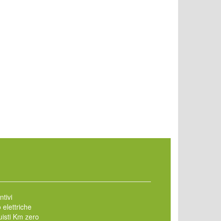
ntivi
 elettriche
isti Km zero