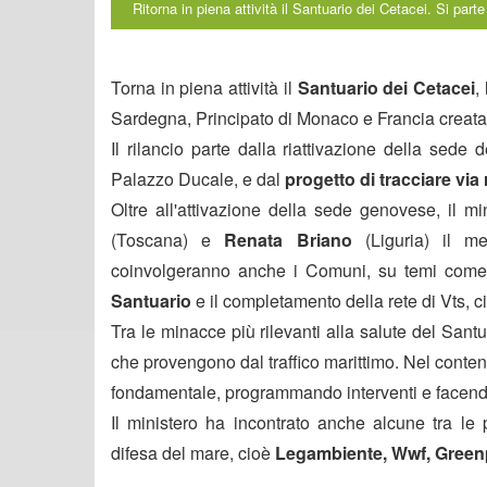
Ritorna in piena attività il Santuario dei Cetacei. Si part
Torna in piena attività il
Santuario dei Cetacei
,
Sardegna, Principato di Monaco e Francia creata 
Il rilancio parte dalla riattivazione della sed
Palazzo Ducale, e dal
progetto di tracciare via 
Oltre all'attivazione della sede genovese, il m
(Toscana) e
Renata Briano
(Liguria) il me
coinvolgeranno anche i Comuni, su temi come
Santuario
e il completamento della rete di Vts, ci
Tra le minacce più rilevanti alla salute del Santu
che provengono dal traffico marittimo. Nel conte
fondamentale, programmando interventi e facendo 
Il ministero ha incontrato anche alcune tra le 
difesa del mare, cioè
Legambiente, Wwf, Green