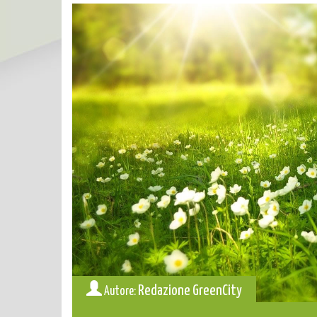
Redazione GreenCity
Autore: