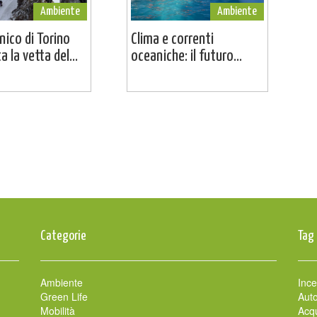
Ambiente
Ambiente
cnico di Torino
Clima e correnti
 la vetta del...
oceaniche: il futuro...
Categorie
Tag
Ambiente
Ince
Green Life
Auto
Mobilità
Acqu