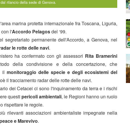
e dal rilancio della sede di Genova.
 l'area marina protetta internazionale fra Toscana, Liguria,
con l'
Accordo Pelagos
del ‘99.
e del segretariato permanente dell'Accordo, a Genova, nel
radar le rotte delle navi
.
inistero ha confermato con gli assessori
Rita Bramerini
todo della condivisione e della concertazione, che
 il
monitoraggio delle specie e degli ecosistemi del
oè il tracciamento radar delle rotte delle navi.
ario dei Cetacei ci sono l'inquinamento da terra e i rischi
nere questi
pericoli ambientali
, le Regioni hanno un ruolo
rispettare le regole.
più rilevanti associazioni ambientaliste impegnate nella
peace e Marevivo
.