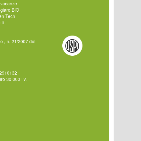
 vacanze
giare BIO
en Tech
ti
mo , n. 21/2007 del
62910132
o 30.000 i.v.