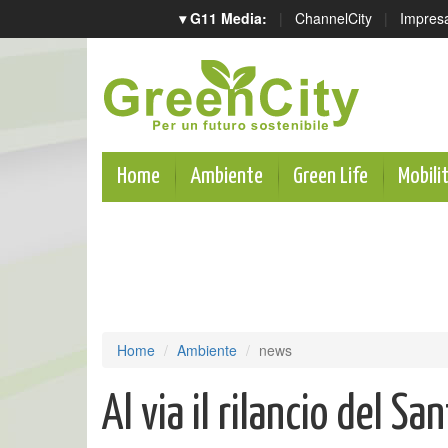
▾ G11 Media:
|
ChannelCity
|
Impres
Home
Ambiente
Green Life
Mobili
Home
Ambiente
news
Al via il rilancio del Sa