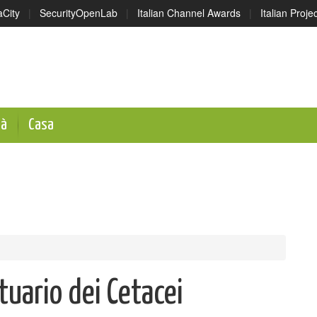
aCity
|
SecurityOpenLab
|
Italian Channel Awards
|
Italian Proj
tà
Casa
ntuario dei Cetacei