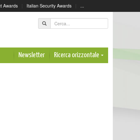
ect Awards
|
Italian Security Awards
|
...
Newsletter
Ricerca orizzontale