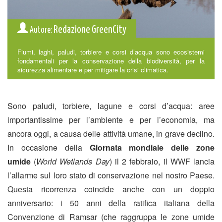
Redazione GreenCity
Autore:
Fiumi, laghi, paludi, torbiere e corsi d’acqua sono ecosistemi
fondamentali per la conservazione della biodiversità, per la
sicurezza alimentare e per mitigare la crisi climatica.
Sono paludi, torbiere, lagune e corsi d’acqua: aree
importantissime per l’ambiente e per l’economia, ma
ancora oggi, a causa delle attività umane, in grave declino.
In occasione della
Giornata mondiale delle zone
umide
(
World Wetlands Day
) il 2 febbraio, il WWF lancia
l’allarme sul loro stato di conservazione nel nostro Paese.
Questa ricorrenza coincide anche con un doppio
anniversario: i 50 anni della ratifica italiana della
Convenzione di Ramsar (che raggruppa le zone umide