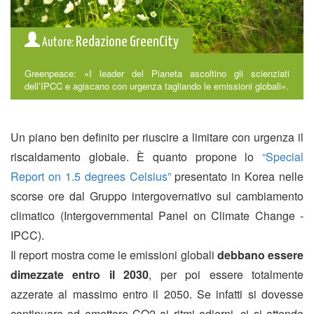
Redazione GreenCity
Autore:
Greenpeace: «I leader del Pianeta ascoltino gli scienziati
dell’IPCC e agiscano con urgenza tagliando le emissioni globali».
Un piano ben definito per riuscire a limitare con urgenza il
riscaldamento globale. È quanto propone lo
“Special
Report on 1.5 degrees Celsius”
presentato in Korea nelle
scorse ore dal Gruppo intergovernativo sul cambiamento
climatico (Intergovernmental Panel on Climate Change -
IPCC).
Il report mostra come le emissioni globali
debbano essere
dimezzate entro il 2030
, per poi essere totalmente
azzerate al massimo entro il 2050. Se infatti si dovesse
continuare ad emettere CO2 ai ritmi odierni, ci si attende