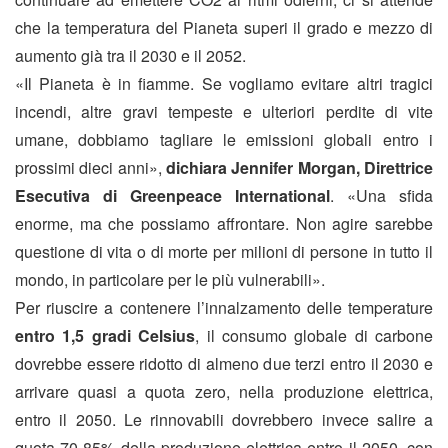
che la temperatura del Pianeta superi il grado e mezzo di
aumento già tra il 2030 e il 2052.
«Il Pianeta è in fiamme. Se vogliamo evitare altri tragici
incendi, altre gravi tempeste e ulteriori perdite di vite
umane, dobbiamo tagliare le emissioni globali entro i
prossimi dieci anni»,
dichiara Jennifer Morgan, Direttrice
Esecutiva di Greenpeace International
. «Una sfida
enorme, ma che possiamo affrontare. Non agire sarebbe
questione di vita o di morte per milioni di persone in tutto il
mondo, in particolare per le più vulnerabili».
Per riuscire a contenere l’innalzamento delle temperature
entro 1,5 gradi Celsius
, il consumo globale di carbone
dovrebbe essere ridotto di almeno due terzi entro il 2030 e
arrivare quasi a quota zero, nella produzione elettrica,
entro il 2050. Le rinnovabili dovrebbero invece salire a
quota 70-85% della produzione elettrica entro il 2050, con