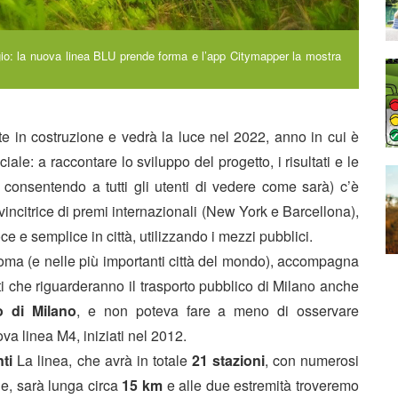
io: la nuova linea BLU prende forma e l’app Citymapper la mostra
e in costruzione e vedrà la luce nel 2022, anno in cui è
ciale: a raccontare lo sviluppo del progetto, i risultati e le
, consentendo a tutti gli utenti di vedere come sarà) c’è
 vincitrice di premi internazionali (New York e Barcellona),
ce e semplice in città, utilizzando i mezzi pubblici.
Roma (e nelle più importanti città del mondo), accompagna
nti che riguarderanno il trasporto pubblico di Milano anche
o di Milano
, e non poteva fare a meno di osservare
va linea M4, iniziati nel 2012.
ti
La linea, che avrà in totale
21 stazioni
, con numerosi
ie, sarà lunga circa
15 km
e alle due estremità troveremo