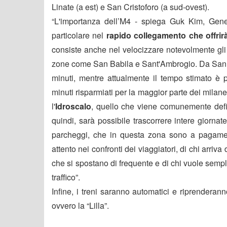
Linate (a est) e San Cristoforo (a sud-ovest).
“L'importanza dell’M4 - spiega Guk Kim, Gene
particolare nel
rapido collegamento che offrir
consiste anche nel velocizzare notevolmente gl
zone come San Babila e Sant'Ambrogio. Da San B
minuti, mentre attualmente il tempo stimato è
minuti risparmiati per la maggior parte dei milane
l'
Idroscalo
, quello che viene comunemente defin
quindi, sarà possibile trascorrere intere giorn
parcheggi, che in questa zona sono a pagament
attento nei confronti dei viaggiatori, di chi arriva 
che si spostano di frequente e di chi vuole sempl
traffico”.
Infine, i treni saranno automatici e riprendera
ovvero la “Lilla”.