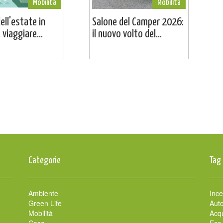
Mobilità
Mobilità
dell'estate in
Salone del Camper 2026:
viaggiare...
il nuovo volto del...
Categorie
Tag
Ambiente
Ince
Green Life
Auto
Mobilità
Acqu
Casa
Eco