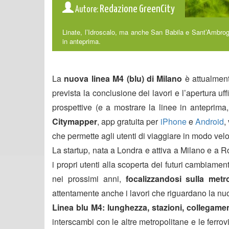
Redazione GreenCity
Autore:
Linate, l’Idroscalo, ma anche San Babila e Sant’Ambrog
in anteprima.
La
nuova linea M4 (blu) di Milano
è attualment
prevista la conclusione dei lavori e l’apertura uffi
prospettive (e a mostrare la linee in anteprima
Citymapper
, app gratuita per
iPhone
e
Android
,
che permette agli utenti di viaggiare in modo velo
La startup, nata a Londra e attiva a Milano e a 
i propri utenti alla scoperta dei futuri cambiame
nei prossimi anni,
focalizzandosi sulla metr
attentamente anche i lavori che riguardano la nuo
Linea blu M4: lunghezza, stazioni, collegamen
interscambi con le altre metropolitane e le ferrov