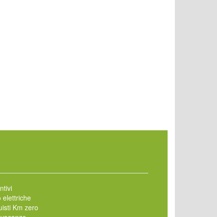
ntivi
 elettriche
isti Km zero
 vacanze