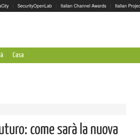
aCity
|
SecurityOpenLab
|
Italian Channel Awards
|
Italian Proj
tà
Casa
uturo: come sarà la nuova