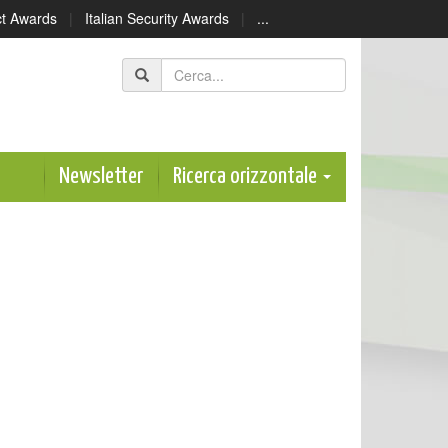
ect Awards
|
Italian Security Awards
|
...
Newsletter
Ricerca orizzontale