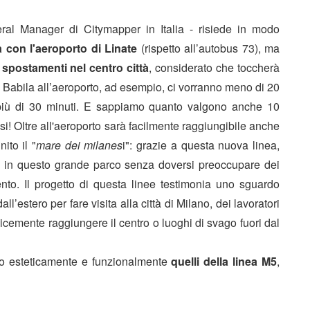
ral Manager di Citymapper in Italia - risiede in modo
à con l'aeroporto di Linate
(rispetto all’autobus 73), ma
i
spostamenti nel centro città
, considerato che toccherà
abila all’aeroporto, ad esempio, ci vorranno meno di 20
 più di 30 minuti. E sappiamo quanto valgono anche 10
si! Oltre all'aeroporto sarà facilmente raggiungibile anche
ito il "
mare dei milanes
i": grazie a questa nuova linea,
ate in questo grande parco senza doversi preoccupare dei
o. Il progetto di questa linee testimonia uno sguardo
dall’estero per fare visita alla città di Milano, dei lavoratori
icemente raggiungere il centro o luoghi di svago fuori dal
nno esteticamente e funzionalmente
quelli della linea M5
,