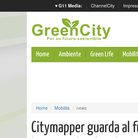
▾ G11 Media:
|
ChannelCity
|
Impres
Home
Ambiente
Green Life
Mobili
Home
Mobilità
news
Citymapper guarda al f