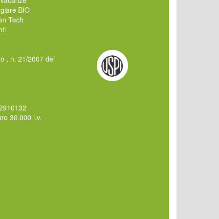
giare BIO
en Tech
ti
mo , n. 21/2007 del
62910132
o 30.000 i.v.