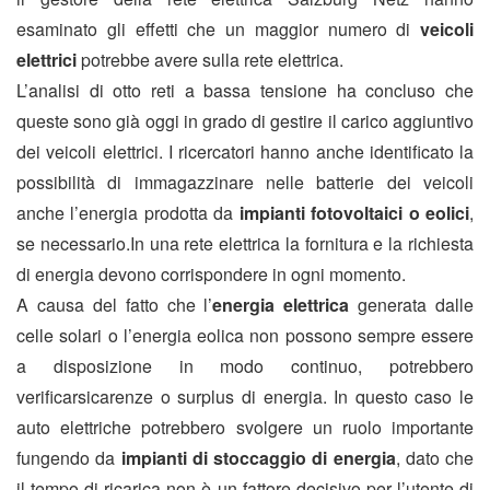
esaminato gli effetti che un maggior numero di
veicoli
elettrici
potrebbe avere sulla rete elettrica.
L’analisi di otto reti a bassa tensione ha concluso che
queste sono già oggi in grado di gestire il carico aggiuntivo
dei veicoli elettrici. I ricercatori hanno anche identificato la
possibilità di immagazzinare nelle batterie dei veicoli
anche l’energia prodotta da
impianti fotovoltaici o eolici
,
se necessario.In una rete elettrica la fornitura e la richiesta
di energia devono corrispondere in ogni momento.
A causa del fatto che l’
energia elettrica
generata dalle
celle solari o l’energia eolica non possono sempre essere
a disposizione in modo continuo, potrebbero
verificarsicarenze o surplus di energia. In questo caso le
auto elettriche potrebbero svolgere un ruolo importante
fungendo da
impianti di stoccaggio di energia
, dato che
il tempo di ricarica non è un fattore decisivo per l’utente di