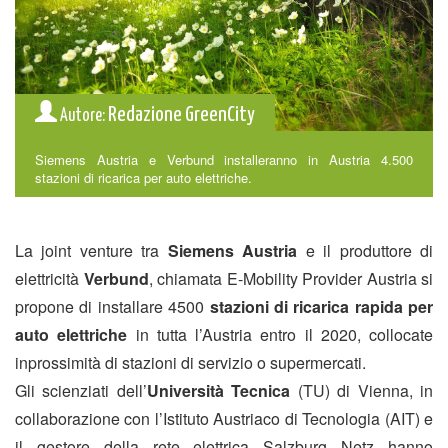
Redazione GreenCity
Autore:
Siemens Austria e Verbund installeranno in Austria 4.500
stazioni di ricarica per auto elettriche.
La joint venture tra
Siemens Austria
e il produttore di
elettricità
Verbund
, chiamata E-Mobility Provider Austria si
propone di installare 4500
stazioni di ricarica rapida per
auto elettriche
in tutta l’Austria entro il 2020, collocate
inprossimità di stazioni di servizio o supermercati.
Gli scienziati dell’
Università Tecnica
(TU) di Vienna, in
collaborazione con l’Istituto Austriaco di Tecnologia (AIT) e
il gestore della rete elettrica Salzburg Netz hanno