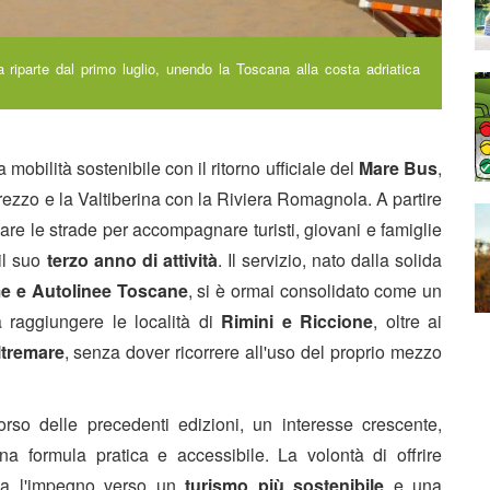
a riparte dal primo luglio, unendo la Toscana alla costa adriatica
 mobilità sostenibile con il ritorno ufficiale del
Mare Bus
,
 Arezzo e la Valtiberina con la Riviera Romagnola. A partire
care le strade per accompagnare turisti, giovani e famiglie
 il suo
terzo anno di attività
. Il servizio, nato dalla solida
e e Autolinee Toscane
, si è ormai consolidato come un
a raggiungere le località di
Rimini e Riccione
, oltre ai
ltremare
, senza dover ricorrere all'uso del proprio mezzo
orso delle precedenti edizioni, un interesse crescente,
na formula pratica e accessibile. La volontà di offrire
erma l'impegno verso un
turismo più sostenibile
e una