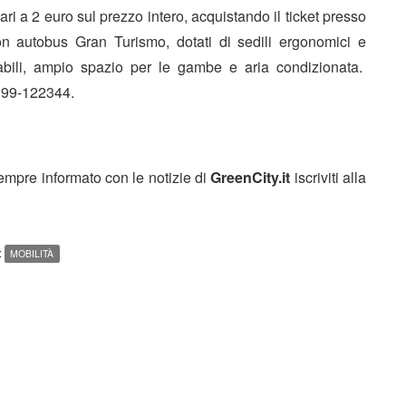
pari a 2 euro sul prezzo intero, acquistando il ticket presso
 con autobus Gran Turismo, dotati di sedili ergonomici e
inabili, ampio spazio per le gambe e aria condizionata.
 199-122344.
sempre informato con le notizie di
GreenCity.it
iscriviti alla
:
MOBILITÀ