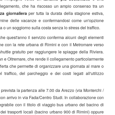
 collegamento, che ha riscosso un ampio consenso tra un
za giornaliera
per tutta la durata della stagione estiva,
termine delle vacanze e confermandosi come un'opzione
 o un soggiorno sulla costa senza lo stress del traffico.
he quest'anno il servizio conferma alcuni degli elementi
one con la rete urbana di Rimini e con il Metromare verso
 shuttle gratuito per raggiungere le spiagge della Riviera.
fan e Oltremare, che rende il collegamento particolarmente
offerta che permette di organizzare una giornata al mare o
traffico, del parcheggio e dei costi legati all'utilizzo
revista la partenza alle 7.00 da Arezzo (via Monterchi /
on arrivo in via Fada/Centro Studi. In collaborazione con
egrabile con il titolo di viaggio bus urbano del bacino di
e dei trasporti locali (bacino urbano 900 di Rimini) oppure