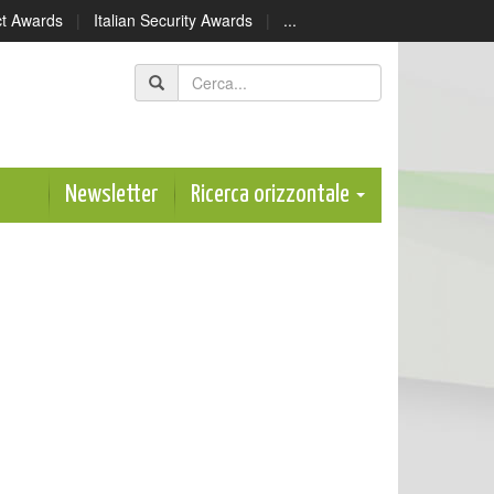
ect Awards
|
Italian Security Awards
|
...
Newsletter
Ricerca orizzontale