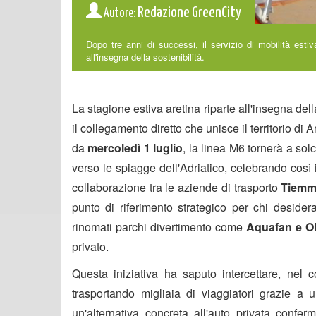
Redazione GreenCity
Autore:
Dopo tre anni di successi, il servizio di mobilità estiv
all'insegna della sostenibilità.
La stagione estiva aretina riparte all'insegna della
il collegamento diretto che unisce il territorio di
da
mercoledì 1 luglio
, la linea M6 tornerà a sol
verso le spiagge dell'Adriatico, celebrando così
collaborazione tra le aziende di trasporto
Tiemm
punto di riferimento strategico per chi desider
rinomati parchi divertimento come
Aquafan e O
privato.
Questa iniziativa ha saputo intercettare, nel c
trasportando migliaia di viaggiatori grazie a u
un'alternativa concreta all'auto privata conf