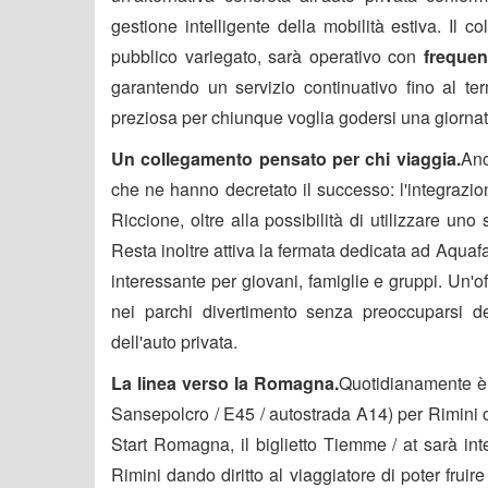
gestione intelligente della mobilità estiva. Il
pubblico variegato, sarà operativo con
frequen
garantendo un servizio continuativo fino al 
preziosa per chiunque voglia godersi una giornata
Un collegamento pensato per chi viaggia.
Anc
che ne hanno decretato il successo: l'integrazi
Riccione, oltre alla possibilità di utilizzare uno
Resta inoltre attiva la fermata dedicata ad Aqua
interessante per giovani, famiglie e gruppi. Un'
nei parchi divertimento senza preoccuparsi del 
dell'auto privata.
La linea verso la Romagna.
Quotidianamente è p
Sansepolcro / E45 / autostrada A14) per Rimini c
Start Romagna, il biglietto Tiemme / at sarà int
Rimini dando diritto al viaggiatore di poter fruir