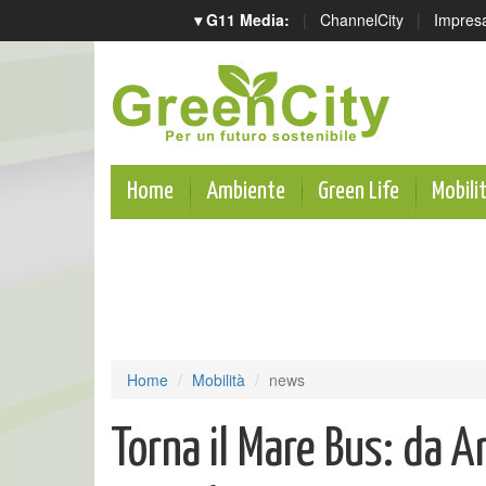
▾ G11 Media:
|
ChannelCity
|
Impres
Home
Ambiente
Green Life
Mobili
Home
Mobilità
news
Torna il Mare Bus: da 