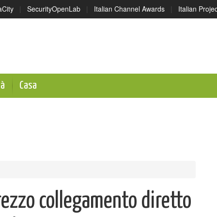
aCity
|
SecurityOpenLab
|
Italian Channel Awards
|
Italian Proj
tà
Casa
Arezzo collegamento diretto