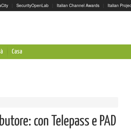
aCity
|
SecurityOpenLab
|
Italian Channel Awards
|
Italian Proj
tà
Casa
ributore: con Telepass e PAD