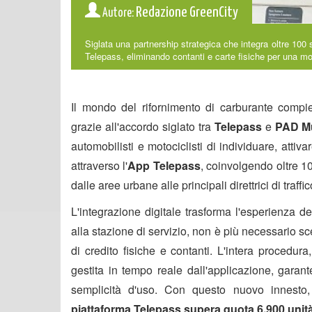
Redazione GreenCity
Autore:
Siglata una partnership strategica che integra oltre 100 s
Telepass, eliminando contanti e carte fisiche per una mo
Il mondo del rifornimento di carburante compi
grazie all'accordo siglato tra
Telepass
e
PAD Mu
automobilisti e motociclisti di individuare, atti
attraverso l'
App Telepass
, coinvolgendo oltre 100
dalle aree urbane alle principali direttrici di traffic
L'integrazione digitale trasforma l'esperienza de
alla stazione di servizio, non è più necessario sc
di credito fisiche e contanti. L'intera procedura
gestita in tempo reale dall'applicazione, gar
semplicità d'uso. Con questo nuovo innesto, 
piattaforma Telepass supera quota 6.900 unit