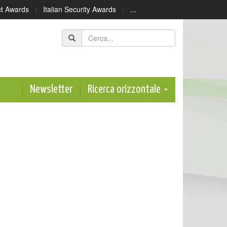
ect Awards
|
Italian Security Awards
|
...
Newsletter
Ricerca orizzontale