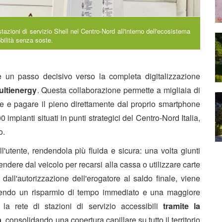
tazioni di servizio Shell nel Centro-Nord all'interno dell'ecosistema
bilità senza soste.
e un passo decisivo verso la completa digitalizzazione
ltienergy
. Questa collaborazione permette a migliaia di
vare e pagare il pieno direttamente dal proprio smartphone
 impianti situati in punti strategici del Centro-Nord Italia,
o.
ll'utente, rendendola più fluida e sicura: una volta giunti
endere dal veicolo per recarsi alla cassa o utilizzare carte
, dall'autorizzazione dell'erogatore al saldo finale, viene
antendo un risparmio di tempo immediato e una maggiore
la rete di stazioni di servizio accessibili
tramite la
à
, consolidando una copertura capillare su tutto il territorio