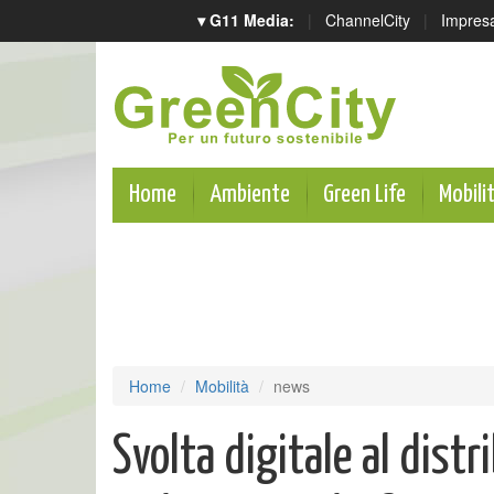
▾ G11 Media:
|
ChannelCity
|
Impres
Home
Ambiente
Green Life
Mobili
Home
Mobilità
news
Svolta digitale al dist