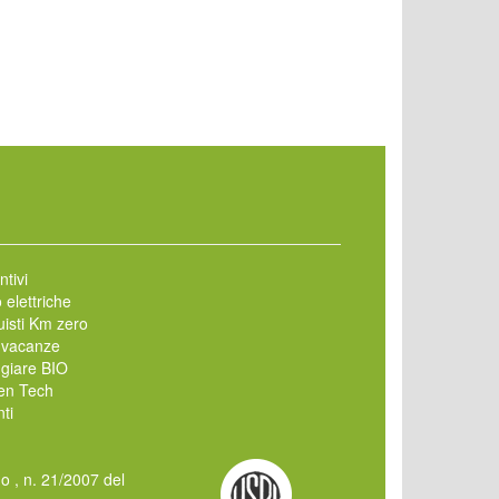
ntivi
 elettriche
isti Km zero
 vacanze
giare BIO
en Tech
ti
mo , n. 21/2007 del