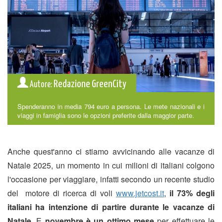
Redazione GreenCity
Autore:
Spenderanno in media 794 euro a persona. Le mete nazionali e i
viaggi in famiglia sono le opzioni preferite dalla maggior parte.
Anche quest'anno ci stiamo avvicinando alle vacanze di
Natale 2025, un momento in cui milioni di italiani colgono
l'occasione per viaggiare, infatti secondo un recente studio
del motore di ricerca di voli
www.jetcost.it
,
il 73% degli
italiani ha intenzione di partire durante le vacanze di
Natale
. E
novembre è un ottimo mese
per effettuare le