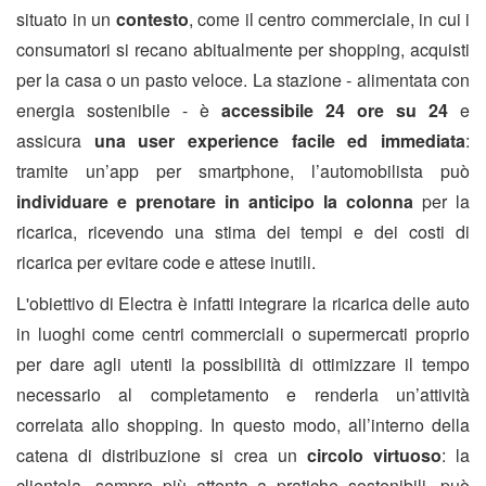
situato in un
contesto
, come il centro commerciale, in cui i
consumatori si recano abitualmente per shopping, acquisti
per la casa o un pasto veloce. La stazione - alimentata con
energia sostenibile - è
accessibile 24 ore su 24
e
assicura
una user experience facile ed immediata
:
tramite un’app per smartphone, l’automobilista può
individuare e prenotare in anticipo la colonna
per la
ricarica, ricevendo una stima dei tempi e dei costi di
ricarica per evitare code e attese inutili.
L'obiettivo di Electra è infatti integrare la ricarica delle auto
in luoghi come centri commerciali o supermercati proprio
per dare agli utenti la possibilità di ottimizzare il tempo
necessario al completamento e renderla un’attività
correlata allo shopping. In questo modo, all’interno della
catena di distribuzione si crea un
circolo virtuoso
: la
clientela, sempre più attenta a pratiche sostenibili, può