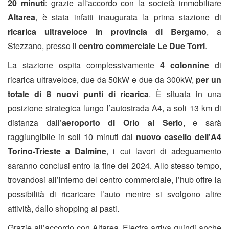
20 minuti
: grazie all'accordo con la società immobiliare
Altarea
, è stata infatti inaugurata la prima stazione di
ricarica ultraveloce in provincia di Bergamo
, a
Stezzano, presso il
centro commerciale Le Due Torri
.
La stazione ospita complessivamente
4 colonnine
di
ricarica ultraveloce, due da 50kW e due da 300kW,
per un
totale di 8 nuovi punti di ricarica
. È situata in una
posizione strategica lungo l’autostrada A4, a soli 13 km di
distanza dall’
aeroporto di Orio al Serio
, e sarà
raggiungibile in soli 10 minuti dal
nuovo casello dell'A4
Torino-Trieste a Dalmine
, i cui lavori di adeguamento
saranno conclusi entro la fine del 2024. Allo stesso tempo,
trovandosi all’interno del centro commerciale, l’hub offre la
possibilità di ricaricare l’auto mentre si svolgono altre
attività, dallo shopping ai pasti.
Grazie all’accordo con Altarea, Electra arriva quindi anche