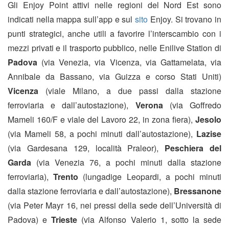
Gli Enjoy Point attivi nelle regioni del Nord Est sono
indicati nella mappa sull’app e sul
sito
Enjoy. Si trovano in
punti strategici, anche utili a favorire l’interscambio con i
mezzi privati e il trasporto pubblico, nelle Enilive Station di
Padova
(via Venezia, via Vicenza, via Gattamelata, via
Annibale da Bassano, via Guizza e corso Stati Uniti)
Vicenza
(viale Milano, a due passi dalla stazione
ferroviaria e dall’autostazione),
Verona
(via Goffredo
Mameli 160/F e viale del Lavoro 22, in zona fiera),
Jesolo
(via Mameli 58, a pochi minuti dall’autostazione),
Lazise
(via Gardesana 129, località Praleor),
Peschiera del
Garda
(via Venezia 76, a pochi minuti dalla stazione
ferroviaria),
Trento
(lungadige Leopardi, a pochi minuti
dalla stazione ferroviaria e dall’autostazione),
Bressanone
(via Peter Mayr 16, nei pressi della sede dell’Università di
Padova) e
Trieste
(via Alfonso Valerio 1, sotto la sede