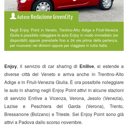
Redazione GreenCity
Autore:
Negli Enjoy Point in Veneto, Trentino-Alto Adige e Friuli-Venezia
Giulia è possibile noleggiare le auto Enjoy in modo immediato (se
disponibili) oppure prenotarle fino a 24 ore prima della partenza,
per muoversi nei dintorni oppure per viaggiare in tutta Italia.
Enjoy
, il servizio di car sharing di
Enilive
, si estende a
diverse città del Veneto e arriva anche in Trentino-Alto
Adige e in Friuli-Venezia Giulia. È ora possibile noleggiare
le auto in sharing negli Enjoy Point attivi in alcune stazioni
di servizio Enilive a Vicenza, Verona, Jesolo (Venezia),
Lazise e Peschiera del Garda (Verona), Trento,
Bressanone (Bolzano) e Trieste. Sei Enjoy Point sono già
attivi a Padova dallo scorso novembre.