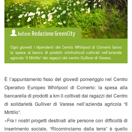
Redazione GreenCity
Autore:
Ogni giovedì i dipendenti del Centro Whirlpool di Comerio fanno
la spesa al banco di prodotti ortofrutticoli coltivati nell’azienda
agricola “Il Mirtillo” dai ragazzi del centro Gulliver di Varese.
È l’appuntamento fisso del giovedì pomeriggio nel Centro
Operativo Europeo Whirlpool di Comerio: la spesa alla
bancarella di prodotti a km 0 coltivati dai ragazzi del Centro
di solidarietà Gulliver di Varese nell’azienda agricola “Il
Mirtillo”.
«Fra i nostri progetti destinati alle persone con difficoltà di
inserimento sociale, “Ricominciamo dalla terra” è quello