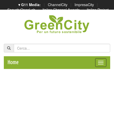
▾ G11 Media:
|
ChannelCity
|
ImpresaCity
|
SecurityOpenLab
|
Italian Channel Awards
|
Italian Project
Awards
|
Italian Security Awards
|
...
Home
Toggle
naviga