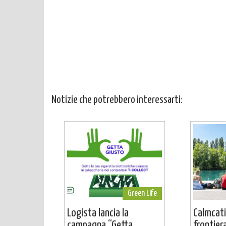
Notizie che potrebbero interessarti:
Green Life
Logista lancia la
Calmcati
campagna “Getta
frontier