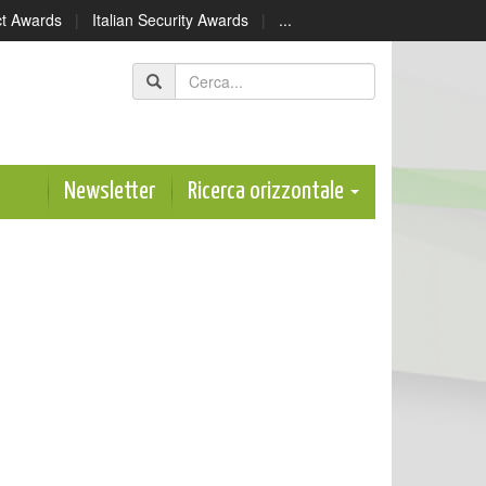
ect Awards
|
Italian Security Awards
|
...
Newsletter
Ricerca orizzontale