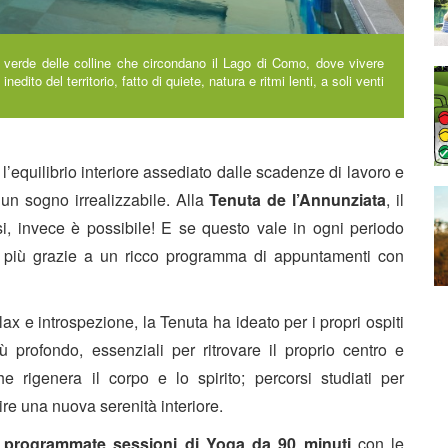
 verde delle colline che circondano il Lago di Como, dove vivere
dito del territorio, fatto di quiete, natura e ritmi lenti, a soli venti
’equilibrio interiore assediato dalle scadenze di lavoro e
un sogno irrealizzabile. Alla
Tenuta de l’Annunziata
, il
rsi, invece è possibile! E se questo vale in ogni periodo
di più grazie a un ricco programma di appuntamenti con
ax e introspezione, la Tenuta ha ideato per i propri ospiti
 profondo, essenziali per ritrovare il proprio centro e
 rigenera il corpo e lo spirito; percorsi studiati per
ire una nuova serenità interiore.
no programmate sessioni di Yoga da 90 minuti
con le