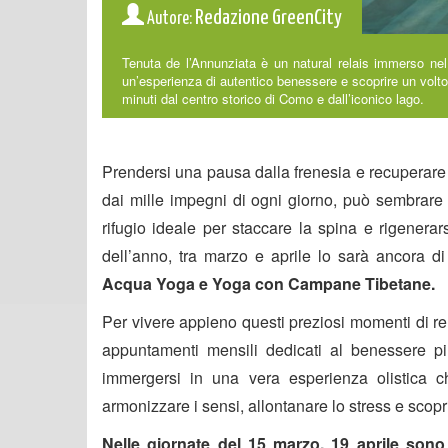
Redazione GreenCity
Autore:
Tenuta de l’Annunziata è un natural relais immerso nel
un’esperienza di autentico benessere e scoprire un volto ine
minuti dal centro storico di Como e dall’iconico lago.
Prendersi una pausa dalla frenesia e recuperare l
dai mille impegni di ogni giorno, può sembrare 
rifugio ideale per staccare la spina e rigenera
dell’anno, tra marzo e aprile lo sarà ancora 
Acqua Yoga e Yoga con Campane Tibetane
.
Per vivere appieno questi preziosi momenti di rel
appuntamenti mensili dedicati al benessere più
immergersi in una vera esperienza olistica che
armonizzare i sensi, allontanare lo stress e scopr
Nelle giornate del 15 marzo, 19 aprile so