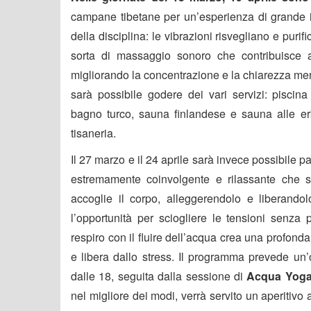
campane tibetane per un’esperienza di grande imp
della disciplina: le vibrazioni risvegliano e puri
sorta di massaggio sonoro che contribuisce a
migliorando la concentrazione e la chiarezza me
sarà possibile godere dei vari servizi: pisci
bagno turco, sauna finlandese e sauna alle er
tisaneria.
Il 27 marzo e il 24 aprile sarà invece possibile
estremamente coinvolgente e rilassante che si
accoglie il corpo, alleggerendolo e liberando
l’opportunità per sciogliere le tensioni senza 
respiro con il fluire dell’acqua crea una profon
e libera dallo stress. Il programma prevede un’o
dalle 18, seguita dalla sessione di
Acqua Yoga 
nel migliore dei modi, verrà servito un aperitivo 