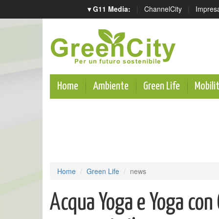
▾ G11 Media:
|
ChannelCity
|
Impres
Home
Ambiente
Green Life
Mobili
Home
Green Life
news
Acqua Yoga e Yoga con