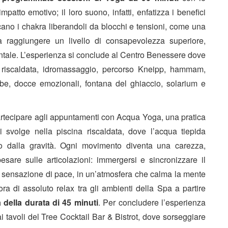
atto emotivo; il loro suono, infatti, enfatizza i benefici
ficano i chakra liberandoli da blocchi e tensioni, come una
 raggiungere un livello di consapevolezza superiore,
ntale. L’esperienza si conclude al Centro Benessere dove
na riscaldata, idromassaggio, percorso Kneipp, hammam,
be, docce emozionali, fontana del ghiaccio, solarium e
 partecipare agli appuntamenti con Acqua Yoga, una pratica
 svolge nella piscina riscaldata, dove l’acqua tiepida
lo dalla gravità. Ogni movimento diventa una carezza,
pesare sulle articolazioni: immergersi e sincronizzare il
da sensazione di pace, in un’atmosfera che calma la mente
ra di assoluto relax tra gli ambienti della Spa a partire
della durata di 45 minuti
. Per concludere l’esperienza
ai tavoli del Tree Cocktail Bar & Bistrot, dove sorseggiare