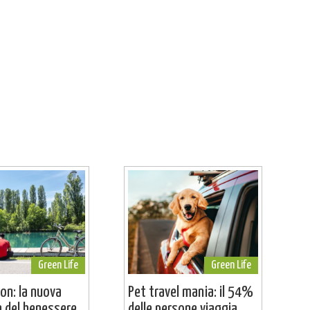
Green Life
Green Life
on: la nuova
Pet travel mania: il 54%
a del benessere...
delle persone viaggia...