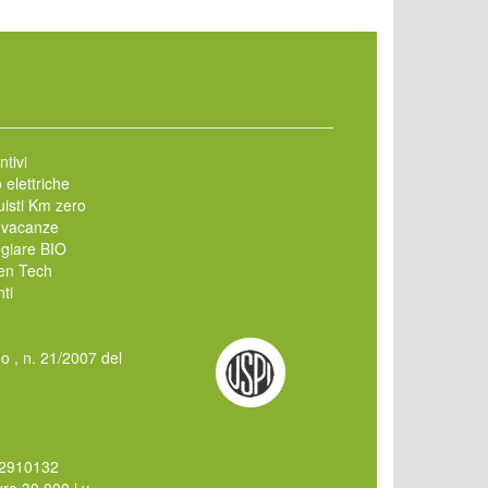
ntivi
 elettriche
isti Km zero
 vacanze
giare BIO
en Tech
ti
mo , n. 21/2007 del
62910132
o 30.000 i.v.