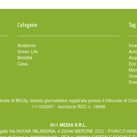
Categorie
Tag
Ambiente
Ince
Green Life
Auto
Mobilità
Acqu
Casa
Eco
Man
Gre
Even
nale di BitCity, testata giornalistica registrata presso il tribunale di Co
11/10/2007 - Iscrizione ROC n. 15698
G11 MEDIA S.R.L.
gale Via NUOVA VALASSINA, 4 22046 MERONE (CO) - P.IVA/C.F.030
rese di Como n. 03062910132 - REA n. 293834 CAPITALE SOCIALE Eur