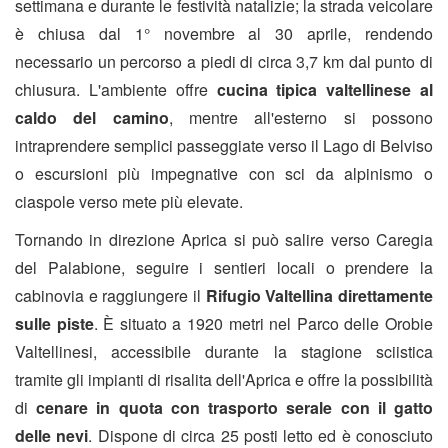
settimana e durante le festività natalizie; la strada veicolare
è chiusa dal 1° novembre al 30 aprile, rendendo
necessario un percorso a piedi di circa 3,7 km dal punto di
chiusura. L'ambiente offre
cucina tipica valtellinese al
caldo del camino
, mentre all'esterno si possono
intraprendere semplici passeggiate verso il Lago di Belviso
o escursioni più impegnative con sci da alpinismo o
ciaspole verso mete più elevate.
Tornando in direzione Aprica si può salire verso Caregia
del Palabione, seguire i sentieri locali o prendere la
cabinovia e raggiungere il
Rifugio Valtellina direttamente
sulle piste
. È situato a 1920 metri nel Parco delle Orobie
Valtellinesi, accessibile durante la stagione sciistica
tramite gli impianti di risalita dell'Aprica e offre la possibilità
di
cenare in quota con trasporto serale con il gatto
delle nevi
. Dispone di circa 25 posti letto ed è conosciuto