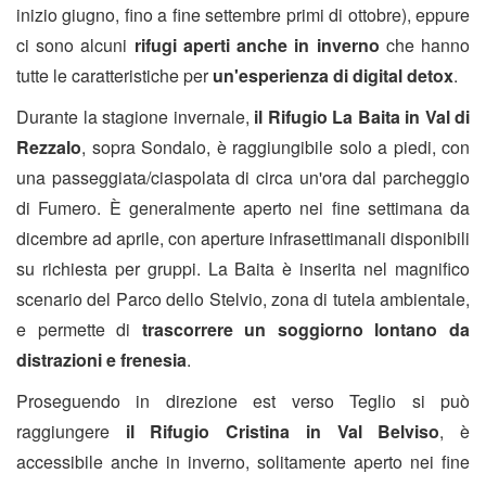
inizio giugno, fino a fine settembre primi di ottobre), eppure
ci sono alcuni
rifugi aperti anche in inverno
che hanno
tutte le caratteristiche per
un'esperienza di digital detox
.
Durante la stagione invernale,
il Rifugio La Baita in Val di
Rezzalo
, sopra Sondalo, è raggiungibile solo a piedi, con
una passeggiata/ciaspolata di circa un'ora dal parcheggio
di Fumero. È generalmente aperto nei fine settimana da
dicembre ad aprile, con aperture infrasettimanali disponibili
su richiesta per gruppi. La Baita è inserita nel magnifico
scenario del Parco dello Stelvio, zona di tutela ambientale,
e permette di
trascorrere un soggiorno lontano da
distrazioni e frenesia
.
Proseguendo in direzione est verso Teglio si può
raggiungere
il Rifugio Cristina in Val Belviso
, è
accessibile anche in inverno, solitamente aperto nei fine