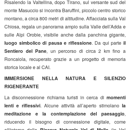
Risalendo la Valtellina, dopo Tirano, sul versante sud del
monte Masuccio si incontra Baruffini, piccolo centro storico
montano, a circa 800 metri di altitudine. Affacciata sulla Val
Chiosa, regala un panorama ampio sulla Valle dell’Adda e
sulle Alpi Orobie, visibile anche dalla panchina gigante,
luogo simbolico di pausa e riflessione
. Da qui parte
il
Sentiero del Pane
, un percorso di circa 2 km fino a
Roncaiola, recuperato grazie a un progetto di memoria
storica locale e al CAI.
IMMERSIONE NELLA NATURA E SILENZIO
RIGENERANTE
La disconnessione richiama turisti in cerca di
momenti
lenti e riflessivi
. Alcune attività all’aperto stimolano
la
meditazione e la contemplazione del paesaggio
,
riducendo il bisogno di connessione digitale, come
all'interno della
Riserva Naturale Val di Mello
(in Val