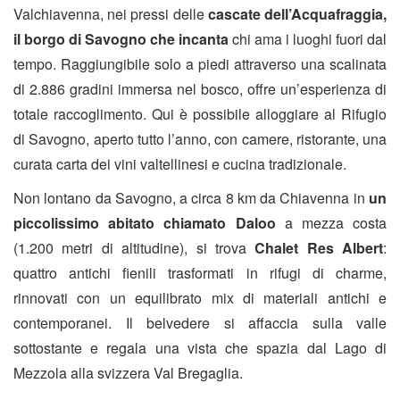
Valchiavenna, nei pressi delle
cascate dell’Acquafraggia,
il borgo di Savogno che incanta
chi ama i luoghi fuori dal
tempo. Raggiungibile solo a piedi attraverso una scalinata
di 2.886 gradini immersa nel bosco, offre un’esperienza di
totale raccoglimento. Qui è possibile alloggiare al Rifugio
di Savogno, aperto tutto l’anno, con camere, ristorante, una
curata carta dei vini valtellinesi e cucina tradizionale.
Non lontano da Savogno, a circa 8 km da Chiavenna in
un
piccolissimo abitato chiamato Daloo
a mezza costa
(1.200 metri di altitudine), si trova
Chalet Res Albert
:
quattro antichi fienili trasformati in rifugi di charme,
rinnovati con un equilibrato mix di materiali antichi e
contemporanei. Il belvedere si affaccia sulla valle
sottostante e regala una vista che spazia dal Lago di
Mezzola alla svizzera Val Bregaglia.