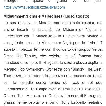
emergenti a quelle di grandi volti del jazz.
https://www.suedtiroljazzfestival.com
Midsummer Nights e Martedìsera (luglio/agosto)
Le serate estive a Merano non sono solo musica, ma
anche incontri e socialità. Le Midsummer Nights si
intrecciano con i Martedìsera in un’atmosfera vivace e
accogliente. La serie Midsummer Night prende il via il 7
agosto in piazza Terme con il concerto del gruppo Velvet
Dress U2 Tribute, che celebra la più famosa band
irlandese di sempre. Il 14 agosto la stessa piazza ospita la
Merano Pop Symphony Orchestra con “Simply The Best”
Tour 2025, in cui fonde la potenza della musica sinfonica
con le melodie senza tempo del rock e del pop
internazionale, fra i capolavori di Phil Collins (Genesis),
Queen, Toto, Aerosmith e Coldplay. La sera di Ferragosto
piazza Terme ospita lo show di Tony Esposito featuring