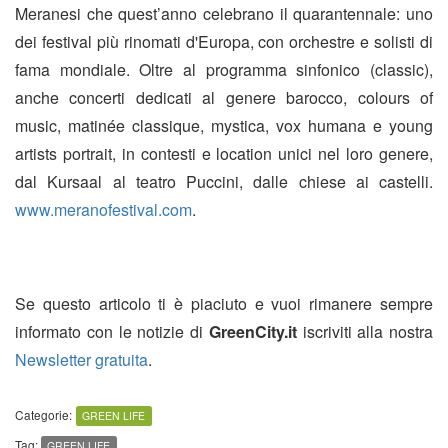
Meranesi che quest’anno celebrano il quarantennale: uno
dei festival più rinomati d'Europa, con orchestre e solisti di
fama mondiale. Oltre al programma sinfonico (classic),
anche concerti dedicati al genere barocco, colours of
music, matinée classique, mystica, vox humana e young
artists portrait, in contesti e location unici nel loro genere,
dal Kursaal al teatro Puccini, dalle chiese ai castelli.
www.meranofestival.com
.
Se questo articolo ti è piaciuto e vuoi rimanere sempre
informato con le notizie di
GreenCity.it
iscriviti alla nostra
Newsletter gratuita
.
Categorie:
GREEN LIFE
Tag:
GREEN LIFE