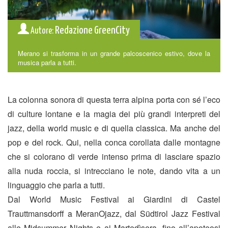
Redazione GreenCity
Autore:
Merano si trasforma in un grande palcoscenico estivo, dove la
musica parla a tutti.
La colonna sonora di questa terra alpina porta con sé l’eco
di culture lontane e la magia dei più grandi interpreti del
jazz, della world music e di quella classica. Ma anche del
pop e del rock. Qui, nella conca corollata dalle montagne
che si colorano di verde intenso prima di lasciare spazio
alla nuda roccia, si intrecciano le note, dando vita a un
linguaggio che parla a tutti.
Dal World Music Festival ai Giardini di Castel
Trauttmansdorff a MeranOjazz, dal Südtirol Jazz Festival
alle Midsummer Nights e ai Martedìsera, fino all’apoteosi