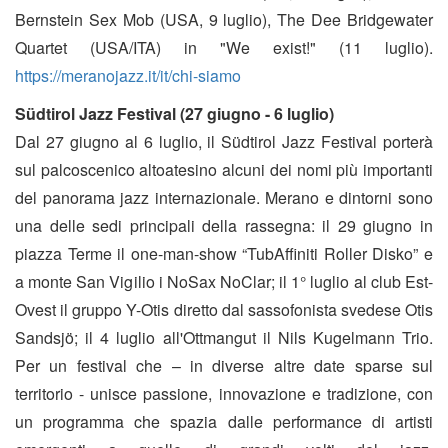
Bernstein Sex Mob (USA, 9 luglio), The Dee Bridgewater
Quartet (USA/ITA) in "We exist!" (11 luglio).
https://meranojazz.it/it/chi-siamo
Südtirol Jazz Festival (27 giugno - 6 luglio)
Dal 27 giugno al 6 luglio, il Südtirol Jazz Festival porterà
sul palcoscenico altoatesino alcuni dei nomi più importanti
del panorama jazz internazionale. Merano e dintorni sono
una delle sedi principali della rassegna: il 29 giugno in
piazza Terme il one-man-show “TubAffiniti Roller Disko” e
a monte San Vigilio i NoSax NoClar; il 1° luglio al club Est-
Ovest il gruppo Y-Otis diretto dal sassofonista svedese Otis
Sandsjö; il 4 luglio all'Ottmangut il Nils Kugelmann Trio.
Per un festival che – in diverse altre date sparse sul
territorio - unisce passione, innovazione e tradizione, con
un programma che spazia dalle performance di artisti