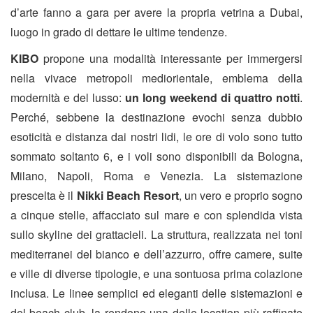
d’arte fanno a gara per avere la propria vetrina a Dubai,
luogo in grado di dettare le ultime tendenze.
KIBO
propone una modalità interessante per immergersi
nella vivace metropoli mediorientale, emblema della
modernità e del lusso:
un long weekend di quattro notti
.
Perché, sebbene la destinazione evochi senza dubbio
esoticità e distanza dai nostri lidi, le ore di volo sono tutto
sommato soltanto 6, e i voli sono disponibili da Bologna,
Milano, Napoli, Roma e Venezia. La sistemazione
prescelta è il
Nikki Beach Resort
, un vero e proprio sogno
a cinque stelle, affacciato sul mare e con splendida vista
sullo skyline dei grattacieli. La struttura, realizzata nei toni
mediterranei del bianco e dell’azzurro, offre camere, suite
e ville di diverse tipologie, e una sontuosa prima colazione
inclusa. Le linee semplici ed eleganti delle sistemazioni e
del beach club, la rendono una delle location più raffinate