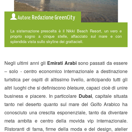
Redazione GreenCity
Autore:
La sistemazione prescelta è il Nikki Beach Resort, un vero e
proprio sogno a cinque stelle, affacciato sul mare e con
splendida vista sullo skyline dei grattacieli.
Negli ultimi anni gli
Emirati Arabi
sono passati da essere
– solo - centro economico internazionale a destinazione
turistica per ospiti di altissimo livello, anticipando tutti gli
altri luoghi che si definiscono
bleisure
, capaci cioè di unire
business e piacere. In particolare
Dubai
, capitale situata
tanto nel deserto quanto sul mare del Golfo Arabico ha
conosciuto una crescita esponenziale, tanto da diventare
meta ambita e centro della movida vip internazionale.
Ristoranti di fama, firme della moda e del design, atelier