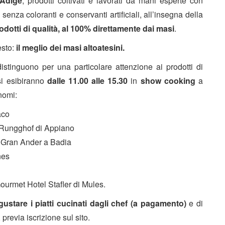
 Adige
, prodotti coltivati e lavorati da mani esperte con
senza coloranti e conservanti artificiali, all’insegna della
rodotti di qualità, al 100% direttamente dai masi
.
esto:
il meglio dei masi altoatesini.
distinguono per una particolare attenzione ai prodotti di
 si esibiranno
dalle
11.00 alle
15.30
in
show cooking
a
 nomi:
aco
 Rungghof di Appiano
l Gran Ander a Badia
nes
ourmet Hotel Stafler di Mules.
 gustare i piatti cucinati dagli chef (a pagamento)
e di
previa iscrizione sul sito.