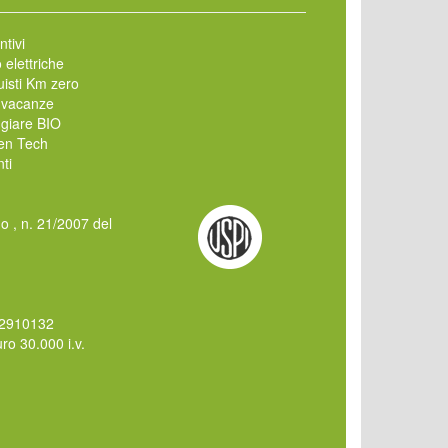
ntivi
 elettriche
isti Km zero
 vacanze
giare BIO
en Tech
ti
mo , n. 21/2007 del
62910132
o 30.000 i.v.