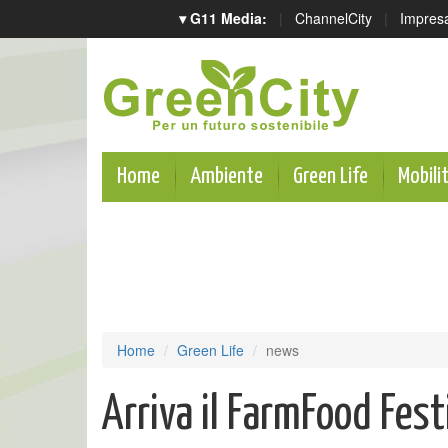
▾ G11 Media:
|
ChannelCity
|
Impres
Home
Ambiente
Green Life
Mobili
Home
Green Life
news
Arriva il FarmFood Fest