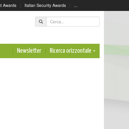
ect Awards
|
Italian Security Awards
|
...
Newsletter
Ricerca orizzontale