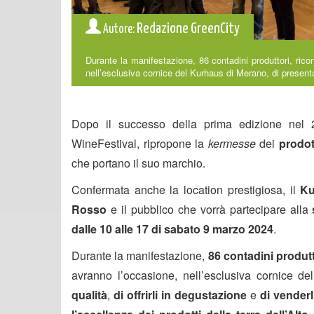
Redazione GreenCity
Autore:
Durante la manifestazione, 86 contadini produttori, rico
nell’esclusiva cornice del Kurhaus di Merano, di presentare 
Dopo il successo della prima edizione nel
WineFestival, ripropone la
kermesse
dei
prodot
che portano il suo marchio.
Confermata anche la location prestigiosa, il
Ku
Rosso
e il pubblico che vorrà partecipare alla
dalle 10 alle 17 di sabato 9 marzo 2024
.
Durante la manifestazione,
86 contadini produtt
avranno l’occasione, nell’esclusiva cornice d
qualità
,
di offrirli in degustazione
e
di venderl