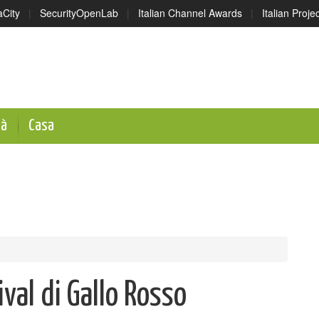
aCity
|
SecurityOpenLab
|
Italian Channel Awards
|
Italian Proj
tà
Casa
ival di Gallo Rosso