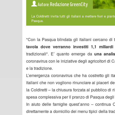
Redazione GreenCity
Autore:
La Coldiretti invita tutti gli italiani a mettere fiori e p
Pasqua.
"Con la Pasqua blindata gli italiani cercano di
tavola dove verranno investiti 1,1 miliardi
p
tradizionali". E’ quanto emerge da
una analisi
coronavirus con le iniziative degli agricoltori d
e la tradizione.
L’emergenza coronavirus che ha costretto gli ita
italiani che non vogliono rinunciare ai piaceri d
la Coldiretti – la chiusura forzata al pubblico di r
spesa complessiva per il pranzo di Pasqua degli i
In aiuto delle famiglie quest’anno – continua C
direttamente a domicilio dei menu tipici della tra