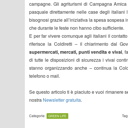
campagne. Gli agriturismi di Campagna Amica T
pasquale direttamente nelle case degli italiani lu
bisognosi grazie all’iniziativa la spesa sospesa in 
che durante le feste non hanno cibo sufficiente.
E per far vivere comunque agli italiani il contatto
riferisce la Coldiretti – il chiarimento dal G
supermercati, mercati, punti vendita e vivai
, f
di tutte le disposizioni di sicurezza i vivai co
stanno organizzando anche – continua la Coldir
telefono o mail.
Se questo articolo ti è piaciuto e vuoi rimanere 
nostra
Newsletter gratuita
.
Categorie:
Tag
GREEN LIFE