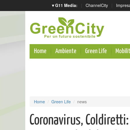
▾ G11 Media:
|
ChannelCity
|
Impres
Home
Ambiente
Green Life
Mobili
Home
Green Life
news
Coronavirus, Coldiretti: