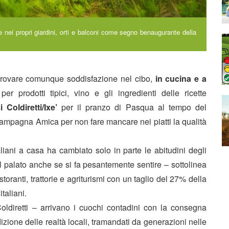
iante nei propri giardini, orti e balconi come segno benaugurante della
 trovare comunque soddisfazione nel cibo,
in cucina e a
er prodotti tipici, vino e gli ingredienti delle ricette
 Coldiretti/Ixe’
per il pranzo di Pasqua al tempo del
i Campagna Amica per non fare mancare nei piatti la qualità
liani a casa ha cambiato solo in parte le abitudini degli
el palato anche se si fa pesantemente sentire – sottolinea
istoranti, trattorie e agriturismi con un taglio del 27% della
taliani.
oldiretti – arrivano i cuochi contadini con la consegna
dizione delle realtà locali, tramandati da generazioni nelle