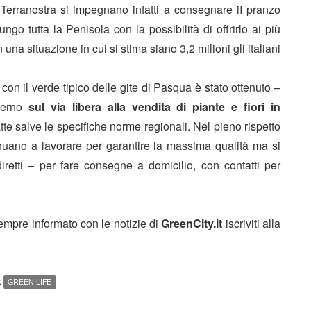
erranostra si impegnano infatti a consegnare iI pranzo
ngo tutta la Penisola con la possibilità di offrirlo ai più
una situazione in cui si stima siano 3,2 milioni gli italiani
 con il verde tipico delle gite di Pasqua è stato ottenuto –
overno
sul via libera alla vendita di piante e fiori in
atte salve le specifiche norme regionali. Nel pieno rispetto
ntinuano a lavorare per garantire la massima qualità ma si
etti – per fare consegne a domicilio, con contatti per
sempre informato con le notizie di
GreenCity.it
iscriviti alla
:
GREEN LIFE