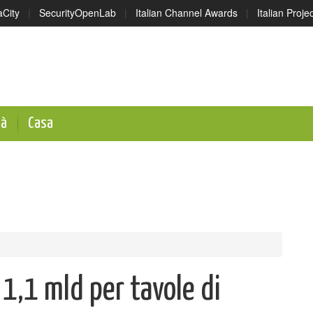
aCity
|
SecurityOpenLab
|
Italian Channel Awards
|
Italian Proj
tà
Casa
 1,1 mld per tavole di