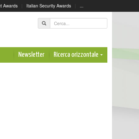
ect Awards
|
Italian Security Awards
|
...
Newsletter
Ricerca orizzontale