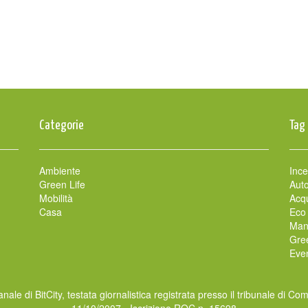
Categorie
Tag
Ambiente
Ince
Green Life
Auto
Mobilità
Acqu
Casa
Eco
Man
Gre
Even
nale di BitCity, testata giornalistica registrata presso il tribunale di Co
11/10/2007 - Iscrizione ROC n. 15698