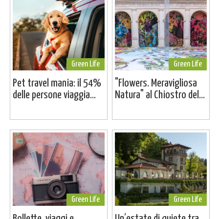
Green Life
Green Life
Pet travel mania: il 54%
"Flowers. Meravigliosa
delle persone viaggia...
Natura" al Chiostro del...
Green Life
Green Life
Bollette, viaggi e
Un’estate di quiete tra