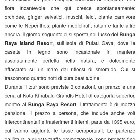
flora incantevole che qui cresce spontaneamente:
orchidee, ginger selvatici, muschi, felci, piante carnivore
come le Nepenthes, piante medicinali, rattan e tante altre
ancora. Il giorno seguente ci si sposta nel lusso del
Bunga
Raya Island Resor
t, sull’isola di Pulau Gaya, dove le
casette in legno sono incastonate in maniera
assolutamente perfetta nella natura, e dolcemente
affacciate su un mare dai riflessi di smeraldo. Qui si
trascorrono quattro notti di pura beatitudine!
Durante il tour sono previste 3 colazioni, un pranzo e una
cena al Kota Kinabalu Grandis Hotel di categoria superior,
mentre al
Bunga Raya Resort
il trattamento è di mezza
pensione. Il prezzo a persona, che include anche voli
intercontinentali e trasferimenti interni, parte da 1395 euro,
cui vanno aggiunte le tasse aeroportuali. Le partenze
dall’Italia, a questa tariffa promozionale, sono previste fino