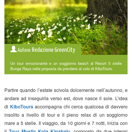
Redazione GreenCity
Autore:
Un tour emozionante e un soggiorno beach al Resort 5 stelle
Bunga Raya nella proposta da prendere al volo di KiboTours.
Partire quando l’estate scivola dolcemente nell’autunno, e
andare ad inseguirla verso est, dove nasce il sole. L’idea
di
KiboTours
accompagna chi cerca qualcosa di davvero
insolito a livello di tour e il pieno relax di un soggiorno
mare a 5 stelle. Il viaggio, da 10 giorni e 7 notti, inizia con
il
Tour Mystic Kota Kinabalu
, composto da due intensi